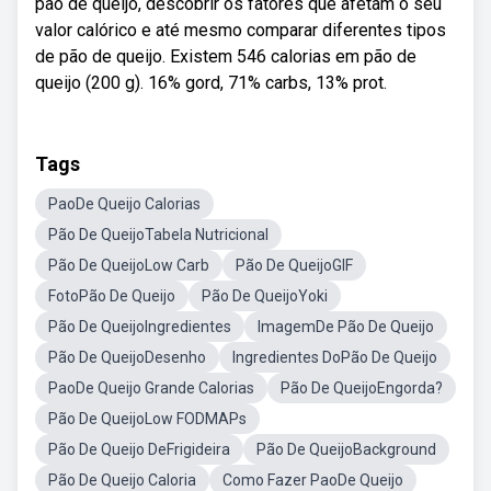
pão de queijo, descobrir os fatores que afetam o seu
valor calórico e até mesmo comparar diferentes tipos
de pão de queijo. Existem 546 calorias em pão de
queijo (200 g). 16% gord, 71% carbs, 13% prot.
Tags
PaoDe Queijo Calorias
Pão De QueijoTabela Nutricional
Pão De QueijoLow Carb
Pão De QueijoGIF
FotoPão De Queijo
Pão De QueijoYoki
Pão De QueijoIngredientes
ImagemDe Pão De Queijo
Pão De QueijoDesenho
Ingredientes DoPão De Queijo
PaoDe Queijo Grande Calorias
Pão De QueijoEngorda?
Pão De QueijoLow FODMAPs
Pão De Queijo DeFrigideira
Pão De QueijoBackground
Pão De Queijo Caloria
Como Fazer PaoDe Queijo