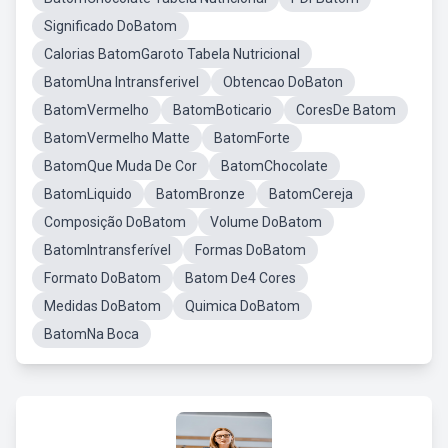
Significado DoBatom
Calorias BatomGaroto Tabela Nutricional
BatomUna Intransferivel
Obtencao DoBaton
BatomVermelho
BatomBoticario
CoresDe Batom
BatomVermelho Matte
BatomForte
BatomQue Muda De Cor
BatomChocolate
BatomLiquido
BatomBronze
BatomCereja
Composição DoBatom
Volume DoBatom
BatomIntransferível
Formas DoBatom
Formato DoBatom
Batom De4 Cores
Medidas DoBatom
Quimica DoBatom
BatomNa Boca