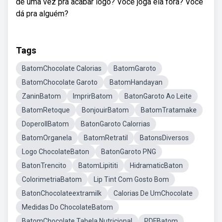
de uma vez pra acabar logo? Você joga ela fora? Você
dá pra alguém?
Tags
BatomChocolate Calorias
BatomGaroto
BatomChocolate Garoto
BatomHandayan
ZaninBatom
ImprirBatom
BatonGaroto Ao Leite
BatomRetoque
BonjouirBatom
BatomTratamake
DoperollBatom
BatonGaroto Calorrias
BatomOrganela
BatomRetratil
BatonsDiversos
Logo ChocolateBaton
BatonGaroto PNG
BatonTrencito
BatomLipititi
HidramaticBaton
ColorimetriaBatom
Lip Tint Com Gosto Bom
BatonChocolateextramilk
Calorias De UmChocolate
Medidas Do ChocolateBatom
BatomChocolate Tabela Nutricional
PDFBatom