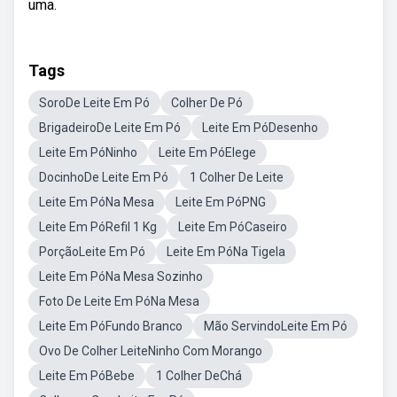
uma.
Tags
SoroDe Leite Em Pó
Colher De Pó
BrigadeiroDe Leite Em Pó
Leite Em PóDesenho
Leite Em PóNinho
Leite Em PóElege
DocinhoDe Leite Em Pó
1 Colher De Leite
Leite Em PóNa Mesa
Leite Em PóPNG
Leite Em PóRefil 1 Kg
Leite Em PóCaseiro
PorçãoLeite Em Pó
Leite Em PóNa Tigela
Leite Em PóNa Mesa Sozinho
Foto De Leite Em PóNa Mesa
Leite Em PóFundo Branco
Mão ServindoLeite Em Pó
Ovo De Colher LeiteNinho Com Morango
Leite Em PóBebe
1 Colher DeChá