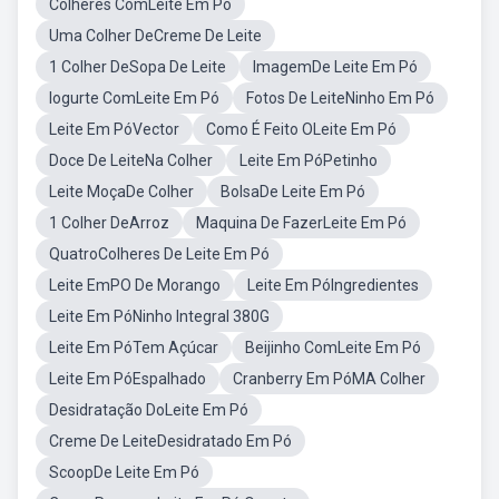
Colheres ComLeite Em Pó
Uma Colher DeCreme De Leite
1 Colher DeSopa De Leite
ImagemDe Leite Em Pó
Iogurte ComLeite Em Pó
Fotos De LeiteNinho Em Pó
Leite Em PóVector
Como É Feito OLeite Em Pó
Doce De LeiteNa Colher
Leite Em PóPetinho
Leite MoçaDe Colher
BolsaDe Leite Em Pó
1 Colher DeArroz
Maquina De FazerLeite Em Pó
QuatroColheres De Leite Em Pó
Leite EmPO De Morango
Leite Em PóIngredientes
Leite Em PóNinho Integral 380G
Leite Em PóTem Açúcar
Beijinho ComLeite Em Pó
Leite Em PóEspalhado
Cranberry Em PóMA Colher
Desidratação DoLeite Em Pó
Creme De LeiteDesidratado Em Pó
ScoopDe Leite Em Pó