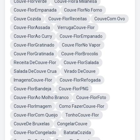
Couve-FlorVerde
Couve-Flora Milanesa
Couve-FlorEmpanada
Couve FlorNo Forno
Couve Cozida
Couve-FlorReceitas
CouveCom Ovo
Couve-FlorAssada
VerrugaCouve-Flor
Couve-FlorAo Curry
Couve-FlorEmpanado
Couve-FlorGratinado
Couve FlorNo Vapor
Couve FlorGratinada
Couve-FlorBrocolis
Receita DeCouve-Flor
Couve-FlorSalada
Salada DeCouve Crua
Virado DeCouve
ImagensCouve-Flor
Couve-FlorRefogada
Couve-FlorBandeja
Couve-FlorPNG
Couve-FlorAo Molho Branco
Couve-FlorFoto
Couve-FlorImagem
Como FazerCouve-Flor
Couve-FlorCom Queijo
TonhoCouve-Flor
CouveDe Bruxelas
CongelarCouve
Couve-FlorCongelado
BatataCozida