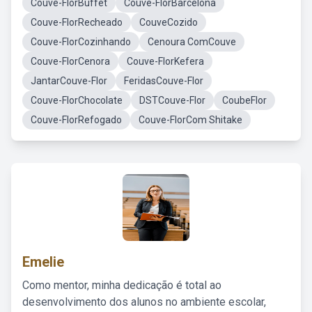
Couve-FlorBuffet
Couve-FlorBarcelona
Couve-FlorRecheado
CouveCozido
Couve-FlorCozinhando
Cenoura ComCouve
Couve-FlorCenora
Couve-FlorKefera
JantarCouve-Flor
FeridasCouve-Flor
Couve-FlorChocolate
DSTCouve-Flor
CoubeFlor
Couve-FlorRefogado
Couve-FlorCom Shitake
Emelie
Como mentor, minha dedicação é total ao
desenvolvimento dos alunos no ambiente escolar,