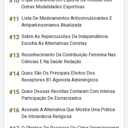
#10
Outras Modalidades Esportivas
#11
Lista De Medicamentos Anticonvulsivantes E
Antiparkinsonianos Atualizada
#12
Sobre As Repercussões Da Independência
Escolha As Alternativas Corretas
#13
Reconhecimento Da Contribuição Feminina Nas
Ciências E Na Saúde Redação
#14
Quais São Os Principais Efeitos Dos
Receptores B1 Agonista Adrenérgicos
#15
Quais Dessas Revoltas Contaram Com Intensa
Participação De Escravizados
#16
Assinale A Alternativa Que Mostra Uma Prática
De Intolerância Religiosa
O Objetivo Da Pesquisa De Clima Organizacional