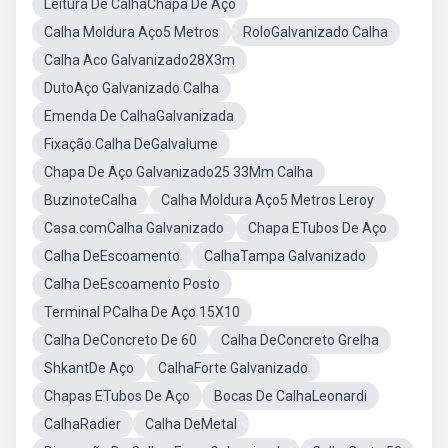
Leitura De CalhaChapa De Aço
Calha Moldura Aço5 Metros
RoloGalvanizado Calha
Calha Aco Galvanizado28X3m
DutoAço Galvanizado Calha
Emenda De CalhaGalvanizada
Fixação Calha DeGalvalume
Chapa De Aço Galvanizado25 33Mm Calha
BuzinoteCalha
Calha Moldura Aço5 Metros Leroy
Casa.comCalha Galvanizado
Chapa ETubos De Aço
Calha DeEscoamento
CalhaTampa Galvanizado
Calha DeEscoamento Posto
Terminal PCalha De Aço 15X10
Calha DeConcreto De 60
Calha DeConcreto Grelha
ShkantDe Aço
CalhaForte Galvanizado
Chapas ETubos De Aço
Bocas De CalhaLeonardi
CalhaRadier
Calha DeMetal