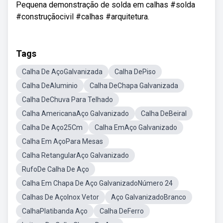
Pequena demonstração de solda em calhas #solda
#construçãocivil #calhas #arquitetura.
Tags
Calha De AçoGalvanizada
Calha DePiso
Calha DeAluminio
Calha DeChapa Galvanizada
Calha DeChuva Para Telhado
Calha AmericanaAço Galvanizado
Calha DeBeiral
Calha De Aço25Cm
Calha EmAço Galvanizado
Calha Em AçoPara Mesas
Calha RetangularAço Galvanizado
RufoDe Calha De Aço
Calha Em Chapa De Aço GalvanizadoNúmero 24
Calhas De AçoInox Vetor
Aço GalvanizadoBranco
CalhaPlatibanda Aço
Calha DeFerro