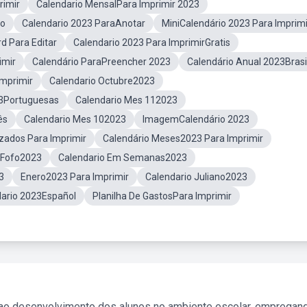
imir
Calendario MensalPara Imprimir 2023
to
Calendario 2023 ParaAnotar
MiniCalendário 2023 Para Imprimi
d Para Editar
Calendario 2023 Para ImprimirGratis
imir
Calendário ParaPreencher 2023
Calendário Anual 2023Brasi
Imprimir
Calendario Octubre2023
23Portuguesas
Calendario Mes 112023
ês
Calendario Mes 102023
ImagemCalendário 2023
zados Para Imprimir
Calendário Meses2023 Para Imprimir
 Fofo2023
Calendario Em Semanas2023
3
Enero2023 Para Imprimir
Calendario Juliano2023
ario 2023Español
Planilha De GastosPara Imprimir
 ao desenvolvimento dos alunos no ambiente escolar, empregan