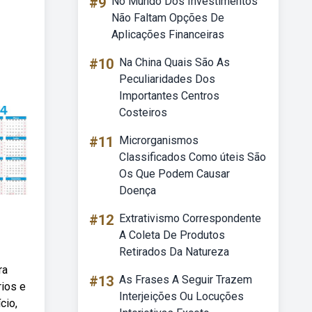
#9
No Mundo Dos Investimentos
Não Faltam Opções De
Aplicações Financeiras
#10
Na China Quais São As
Peculiaridades Dos
Importantes Centros
Costeiros
#11
Microrganismos
Classificados Como úteis São
Os Que Podem Causar
Doença
#12
Extrativismo Correspondente
A Coleta De Produtos
Retirados Da Natureza
ra
#13
As Frases A Seguir Trazem
rios e
Interjeições Ou Locuções
cio,