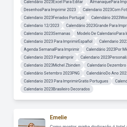
Calendário 2023Excel Para Editar
AlmanaquePara Impr
DesenhosPara Imprimir 2023
Calendario 2023Com Fo
Calendario 2023Feriados Portugal
Calendário 2023Wor
Calendario 12/2023
Calendário 2023Grande Para Impr
Calendario 2023Semanas
Modelo De CalendarioPara 
Calendario 2023 Para ImprimirEspañol
Calendario 20
Agenda SemanalPara Imprimir
Calendário 2023Por M
Calendario 2023 ParaImpriir
Calendario 2023Personali
Calendario 2023Michel Zbinden
Calendario Dezembro
Calendário Setembro 2023PNG
CalendárioDo Ano 202
Calendario 2023 Para ImprimirGratis Portugues
Calend
Calendario 2023Brasileiro Decorados
Emelie
Como mentor, minha dedicação é total