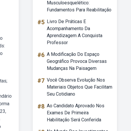
Musculoesquelético:
Fundamentos Para Reabilitação
#5
Livro De Práticas E
Acompanhamento Da
Aprendizagem A Conquista
io
Professor
ds:
io
#6
A Modificação Do Espaço
Geográfico Provoca Diversas
Mudanças Na Paisagem
#7
Você Observa Evolução Nos
tas;
Materiais Objetos Que Facilitam
Seu Cotidiano
ndário
forma
#8
Ao Candidato Aprovado Nos
23,
Exames De Primeira
m
Habilitação Será Conferida
o