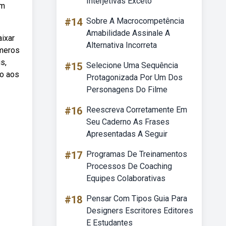
Interjetivas Exceto
um
#14
Sobre A Macrocompetência
Amabilidade Assinale A
aixar
Alternativa Incorreta
úmeros
s,
#15
Selecione Uma Sequência
do aos
Protagonizada Por Um Dos
Personagens Do Filme
#16
Reescreva Corretamente Em
Seu Caderno As Frases
Apresentadas A Seguir
#17
Programas De Treinamentos
Processos De Coaching
Equipes Colaborativas
#18
Pensar Com Tipos Guia Para
Designers Escritores Editores
E Estudantes