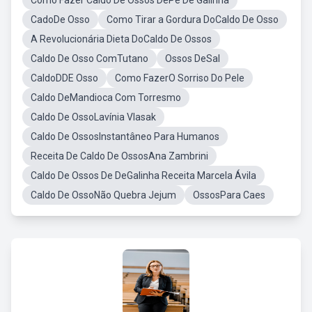
Como Fazer Caldo De Ossos DePe De Galinha
CadoDe Osso
Como Tirar a Gordura DoCaldo De Osso
A Revolucionária Dieta DoCaldo De Ossos
Caldo De Osso ComTutano
Ossos DeSal
CaldoDDE Osso
Como FazerO Sorriso Do Pele
Caldo DeMandioca Com Torresmo
Caldo De OssoLavínia Vlasak
Caldo De OssosInstantâneo Para Humanos
Receita De Caldo De OssosAna Zambrini
Caldo De Ossos De DeGalinha Receita Marcela Ávila
Caldo De OssoNão Quebra Jejum
OssosPara Caes