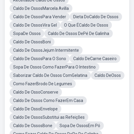
ReceitasDe Caldo De Ossos
Caldo De OssosMarcela Avilla
Caldo De OssosPara Vender
Dieta DoCaldo De Ossos
Caldo De OssosVira Gel
O Que ÉCaldo De Ossos
SopaDe Ossos
Caldo De Ossos DePé De Galinha
Caldo De OssosBoni
Caldo De OssosJejum Intermitente
Caldo De OssosPara O Sono
Caldo DeCarne Caseiro
Sopa De Ossos Como FazerPara O Intestino
Saborizar Caldo De Ossos ComGelatina
Caldo DeOsos
Como FazerBrodo De Legumes
Caldo De OssoConserve
Caldo De Ossos Como FazerEm Casa
Caldo De OssoEnvelope
Caldo De OssosSubstitui as Refeições
Caldo De OssosBone
Sopa De OssosEm Pó