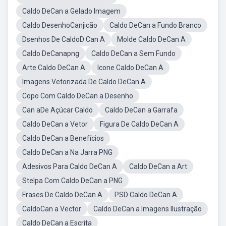
Caldo DeCan a Gelado Imagem
Caldo DesenhoCanjicão
Caldo DeCan a Fundo Branco
Dsenhos De CaldoD Can A
Molde Caldo DeCan A
Caldo DeCanapng
Caldo DeCan a Sem Fundo
Arte Caldo DeCan A
Icone Caldo DeCan A
Imagens Vetorizada De Caldo DeCan A
Copo Com Caldo DeCan a Desenho
Can aDe Açúcar Caldo
Caldo DeCan a Garrafa
Caldo DeCan a Vetor
Figura De Caldo DeCan A
Caldo DeCan a Benefícios
Caldo DeCan a Na Jarra PNG
Adesivos Para Caldo DeCan A
Caldo DeCan a Art
Stelpa Com Caldo DeCan a PNG
Frases De Caldo DeCan A
PSD Caldo DeCan A
CaldoCan a Vector
Caldo DeCan a Imagens Ilustração
Caldo DeCan a Escrita