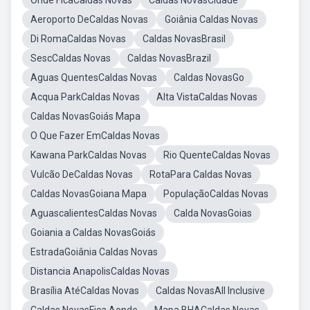
Onde FicaCaldas Novas
Caldas NovasCidade
Aeroporto DeCaldas Novas
Goiânia Caldas Novas
Di RomaCaldas Novas
Caldas NovasBrasil
SescCaldas Novas
Caldas NovasBrazil
Aguas QuentesCaldas Novas
Caldas NovasGo
Acqua ParkCaldas Novas
Alta VistaCaldas Novas
Caldas NovasGoiás Mapa
O Que Fazer EmCaldas Novas
Kawana ParkCaldas Novas
Rio QuenteCaldas Novas
Vulcão DeCaldas Novas
RotaPara Caldas Novas
Caldas NovasGoiana Mapa
PopulaçãoCaldas Novas
AguascalientesCaldas Novas
Calda NovasGoias
Goiania a Caldas NovasGoiás
EstradaGoiânia Caldas Novas
Distancia AnapolisCaldas Novas
Brasília AtéCaldas Novas
Caldas NovasAll Inclusive