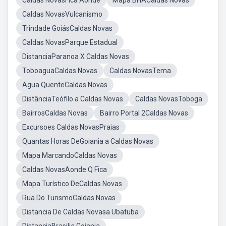
Caldas NovasFica Aonde
Mapa BHACaldas Novas
Caldas NovasVulcanismo
Trindade GoiásCaldas Novas
Caldas NovasParque Estadual
DistanciaParanoa X Caldas Novas
ToboaguaCaldas Novas
Caldas NovasTema
Agua QuenteCaldas Novas
DistânciaTeófilo a Caldas Novas
Caldas NovasToboga
BairrosCaldas Novas
Bairro Portal 2Caldas Novas
Excursoes Caldas NovasPraias
Quantas Horas DeGoiania a Caldas Novas
Mapa MarcandoCaldas Novas
Caldas NovasAonde Q Fica
Mapa Turístico DeCaldas Novas
Rua Do TurismoCaldas Novas
Distancia De Caldas Novasa Ubatuba