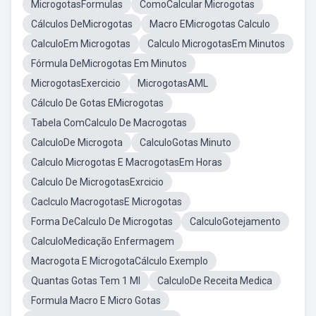
MicrogotasFormulas
ComoCalcular Microgotas
Cálculos DeMicrogotas
Macro EMicrogotas Calculo
CalculoEm Microgotas
Calculo MicrogotasEm Minutos
Fórmula DeMicrogotas Em Minutos
MicrogotasExercicio
MicrogotasAML
Cálculo De Gotas EMicrogotas
Tabela ComCalculo De Macrogotas
CalculoDe Microgota
CalculoGotas Minuto
Calculo Microgotas E MacrogotasEm Horas
Calculo De MicrogotasExrcicio
Caclculo MacrogotasE Microgotas
Forma DeCalculo De Microgotas
CalculoGotejamento
CalculoMedicação Enfermagem
Macrogota E MicrogotaCálculo Exemplo
Quantas Gotas Tem 1 Ml
CalculoDe Receita Medica
Formula Macro E Micro Gotas