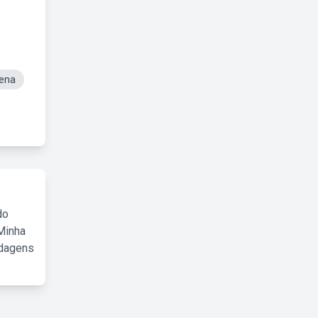
Pena
do
Minha
rdagens