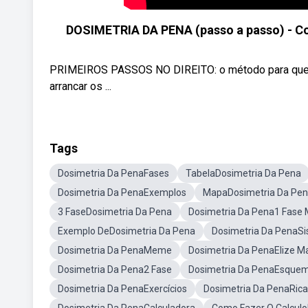
DOSIMETRIA DA PENA (passo a passo) - Com
PRIMEIROS PASSOS NO DIREITO: o método para quem q
arrancar os ...
Tags
Dosimetria Da PenaFases
TabelaDosimetria Da Pena
Dosimetria Da PenaExemplos
MapaDosimetria Da Pe
3 FaseDosimetria Da Pena
Dosimetria Da Pena1 Fase
Exemplo DeDosimetria Da Pena
Dosimetria Da PenaSi
Dosimetria Da PenaMeme
Dosimetria Da PenaElize 
Dosimetria Da Pena2 Fase
Dosimetria Da PenaEsquem
Dosimetria Da PenaExercícios
Dosimetria Da PenaRic