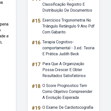
a.
Classificação Registro E
Distribuição De Documentos
#15
Exercícios Trigonometria No
 pena
Triângulo Retângulo 9 Ano Pdf
o
Com Gabarito
dade e
o,
#16
Terapia Cognitivo-
comportamental - 3.ed.: Teoria
E Prática Judith Beck
#17
Para Que A Organização
Possa Crescer E Obter
Resultados Satisfatórios
#18
O Score Prognostico Tem
Como Objetivo Compreender
A Evolução Esperada
#19
O Exame De Cardiotocografia