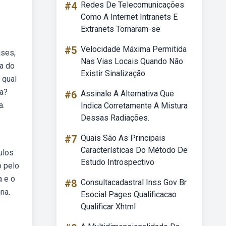
#4
Redes De Telecomunicações
Como A Internet Intranets E
Extranets Tornaram-se
#5
Velocidade Máxima Permitida
ases,
Nas Vias Locais Quando Não
ça do
Existir Sinalização
 qual
ca?
#6
Assinale A Alternativa Que
a.
Indica Corretamente A Mistura
Dessas Radiações.
#7
Quais São As Principais
Características Do Método De
ulos
Estudo Introspectivo
o pelo
a e o
#8
Consultacadastral Inss Gov Br
na.
Esocial Pages Qualificacao
Qualificar Xhtml