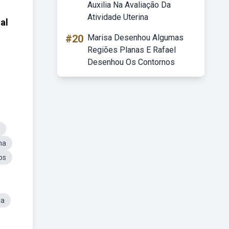
Auxilia Na Avaliação Da
Atividade Uterina
al
#20
Marisa Desenhou Algumas
Regiões Planas E Rafael
Desenhou Os Contornos
na
os
na