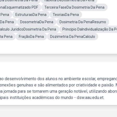
Da Dosimetria Da Pena
Tabelta DeDosimetria Da Pena
PenaEsquematizado PDF
Terceira FaseDa Dosimetria Da Pena
 Pena
EstruturasDa Pena
TeoriasDa Pena
 Da Pena
DosometriaDa Pena
Dosimetria Da PenaResumo
alculo JuridicoDosimetria Da Pena
Principio DaIndividualização Da 
Da Pena
FraçãoDa Pena
Dozimetria Da PenaCalculo
 ao desenvolvimento dos alunos no ambiente escolar, empregan
nexões genuínas e são alimentados por criatividade e paixão. 
a jornada para se tornarem uma geração notável, utilizando abo
ipais instituições acadêmicas do mundo - dsw.aau.edu.et.