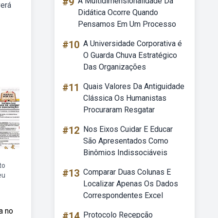
#9
A Multidimensionalidade Da
verá
Didática Ocorre Quando
Pensamos Em Um Processo
#10
A Universidade Corporativa é
O Guarda Chuva Estratégico
Das Organizações
#11
Quais Valores Da Antiguidade
Clássica Os Humanistas
Procuraram Resgatar
#12
Nos Eixos Cuidar E Educar
São Apresentados Como
Binômios Indissociáveis
to
#13
Comparar Duas Colunas E
eu
Localizar Apenas Os Dados
Correspondentes Excel
a no
#14
Protocolo Recepção