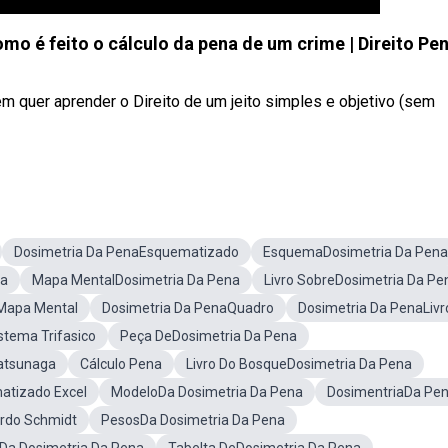
o é feito o cálculo da pena de um crime | Direito Pen
uer aprender o Direito de um jeito simples e objetivo (sem
Dosimetria Da PenaEsquematizado
EsquemaDosimetria Da Pena
na
Mapa MentalDosimetria Da Pena
Livro SobreDosimetria Da Pe
 Mapa Mental
Dosimetria Da PenaQuadro
Dosimetria Da PenaLivr
stema Trifasico
Peça DeDosimetria Da Pena
Matsunaga
Cálculo Pena
Livro Do BosqueDosimetria Da Pena
atizado Excel
ModeloDa Dosimetria Da Pena
DosimentriaDa Pe
ardo Schmidt
PesosDa Dosimetria Da Pena