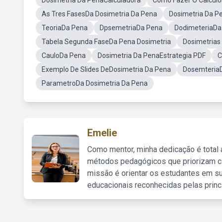
Dosimetria Da PenaCalculadora
Como Fazer O Calculo
As Tres FasesDa Dosimetria Da Pena
Dosimetria Da 
TeoriaDa Pena
DpsemetriaDa Pena
DodimeteriaDa
Tabela Segunda FaseDa Pena Dosimetria
Dosimetrias
CauloDa Pena
Dosimetria Da PenaEstrategia PDF
C
Exemplo De Slides DeDosimetria Da Pena
Dosemteria
ParametroDa Dosimetria Da Pena
Emelie
Como mentor, minha dedicação é total
métodos pedagógicos que priorizam co
missão é orientar os estudantes em su
educacionais reconhecidas pelas princ