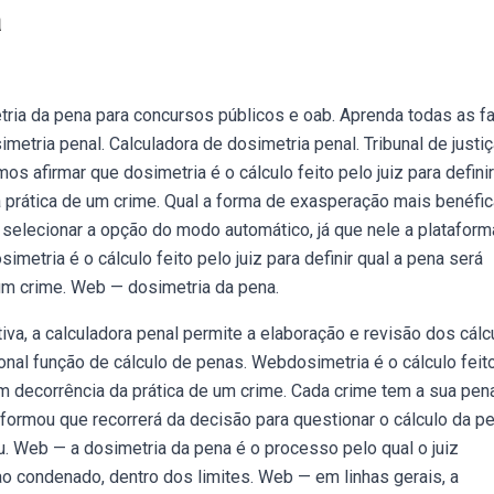
a
ia da pena para concursos públicos e oab. Aprenda todas as f
etria penal. Calculadora de dosimetria penal. Tribunal de justi
s afirmar que dosimetria é o cálculo feito pelo juiz para definir
prática de um crime. Qual a forma de exasperação mais benéfi
é selecionar a opção do modo automático, já que nele a plataform
metria é o cálculo feito pelo juiz para definir qual a pena será
um crime. Web — dosimetria da pena.
tiva, a calculadora penal permite a elaboração e revisão dos cálc
onal função de cálculo de penas. Webdosimetria é o cálculo feit
m decorrência da prática de um crime. Cada crime tem a sua pen
ormou que recorrerá da decisão para questionar o cálculo da pe
. Web — a dosimetria da pena é o processo pelo qual o juiz
ao condenado, dentro dos limites. Web — em linhas gerais, a