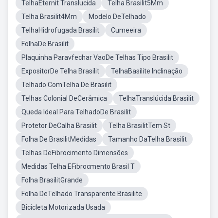
TelhaEternit Translucida
Telha Brasilit5Mm
Telha Brasilit4Mm
Modelo DeTelhado
TelhaHidrofugada Brasilit
Cumeeira
FolhaDe Brasilit
Plaquinha Paravfechar VaoDe Telhas Tipo Brasilit
ExpositorDe Telha Brasilit
TelhaBasilite Inclinação
Telhado ComTelha De Brasilit
Telhas Colonial DeCerâmica
TelhaTranslúcida Brasilit
Queda Ideal Para TelhadoDe Brasilit
Protetor DeCalha Brasilit
Telha BrasilitTem St
Folha De BrasilitMedidas
Tamanho DaTelha Brasilit
Telhas DeFibrocimento Dimensões
Medidas Telha EFibrocmento Brasil T
Folha BrasilitGrande
Folha DeTelhado Transparente Brasilite
Bicicleta Motorizada Usada