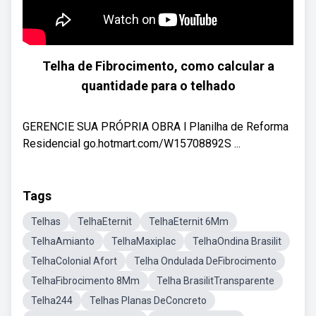
Telha de Fibrocimento, como calcular a
quantidade para o telhado
GERENCIE SUA PRÓPRIA OBRA l Planilha de Reforma
Residencial go.hotmart.com/W15708892S ...
Tags
Telhas
TelhaEternit
TelhaEternit 6Mm
TelhaAmianto
TelhaMaxiplac
TelhaOndina Brasilit
TelhaColonial Afort
Telha Ondulada DeFibrocimento
TelhaFibrocimento 8Mm
Telha BrasilitTransparente
Telha244
Telhas Planas DeConcreto