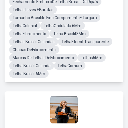
Fechamento EmbaixoDe Telha Brasilit De Ripa's
Telhas Leves EBaratas
Tamanho Brasilite Fino ComprimentoE Largura
TelhaColonial
TelhaOndulada 6Mm
TelhaFibrocimento
Telha Brasilit8Mm
Telhas BrasilitColoridas
TelhaEternit Transparente
Chapas DeFibrocimento
Marcas De Telhas DeFibrocimento
Telhas6Mm
Telha BrasilitColorida
TelhaComum
Telha Brasilit6Mm