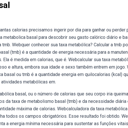
sal
ntas calorias precisamos ingerir por dia para ganhar ou perder 
a metabolica basal para descobrir seu gasto calórico diário e ba
sua tmb. Webquer conhecer sua taxa metabólica? Calcular a tmb p
basal (tmb) é a quantidade de energia necessária para a manute
. Ela é medida em calorias, que é. Webcalcular sua taxa metaból
u peso e altura, embora sua idade e sexo também entrem em jogo
a basal ou tmb é a quantidade energia em quilocalorias (kcal) q
as atividades metabólicas em.
bólica basal, ou o número de calorias que seu corpo iria queima
los da taxa de metabolismo basal (tmb) e da necessidade diária
uantidade máxima de calorias. Webcalculadora da taxa metabólica
ncha todos os campos obrigatórios. Esse resultado foi obtido. W
nta a energia mínima necessária para sustentar as funções vitai