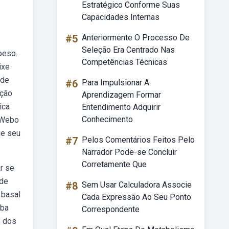
Estratégico Conforme Suas
Capacidades Internas
#5
Anteriormente O Processo De
Seleção Era Centrado Nas
peso.
Competências Técnicas
ixe
ode
#6
Para Impulsionar A
nção
Aprendizagem Formar
ica
Entendimento Adquirir
Conhecimento
. Webo
ue seu
#7
Pelos Comentários Feitos Pelo
Narrador Pode-se Concluir
Corretamente Que
r se
 de
#8
Sem Usar Calculadora Associe
 basal
Cada Expressão Ao Seu Ponto
eba
Correspondente
s dos