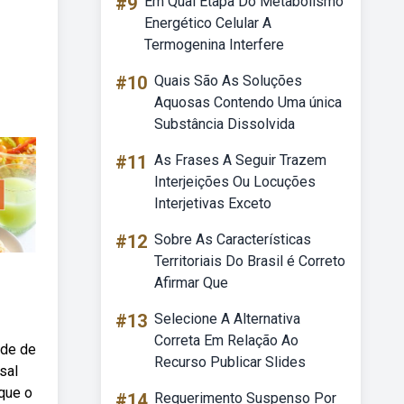
#9
Em Qual Etapa Do Metabolismo
Energético Celular A
Termogenina Interfere
#10
Quais São As Soluções
Aquosas Contendo Uma única
Substância Dissolvida
#11
As Frases A Seguir Trazem
Interjeições Ou Locuções
Interjetivas Exceto
#12
Sobre As Características
Territoriais Do Brasil é Correto
Afirmar Que
#13
Selecione A Alternativa
Correta Em Relação Ao
ade de
Recurso Publicar Slides
sal
 que o
#14
Requerimento Suspenso Por