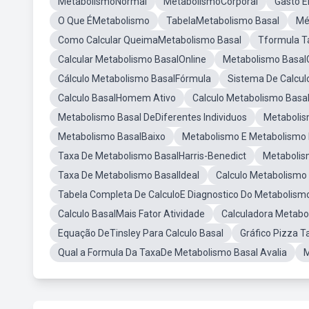
MetabolismoNormal
MetabolismoCorporal
Gasto E
O Que ÉMetabolismo
TabelaMetabolismo Basal
Mé
Como Calcular QueimaMetabolismo Basal
Tformula T
Calcular Metabolismo BasalOnline
Metabolismo Basal
Cálculo Metabolismo BasalFórmula
Sistema De Calcul
Calculo BasalHomem Ativo
Calculo Metabolismo Bas
Metabolismo Basal DeDiferentes Individuos
Metabolis
Metabolismo BasalBaixo
Metabolismo E Metabolismo 
Taxa De Metabolismo BasalHarris-Benedict
Metabolis
Taxa De Metabolismo BasalIdeal
Calculo Metabolismo 
Tabela Completa De CalculoE Diagnostico Do Metabolism
Calculo BasalMais Fator Atividade
Calculadora Metab
Equação DeTinsley Para Calculo Basal
Gráfico Pizza 
Qual a Formula Da TaxaDe Metabolismo Basal Avalia
M