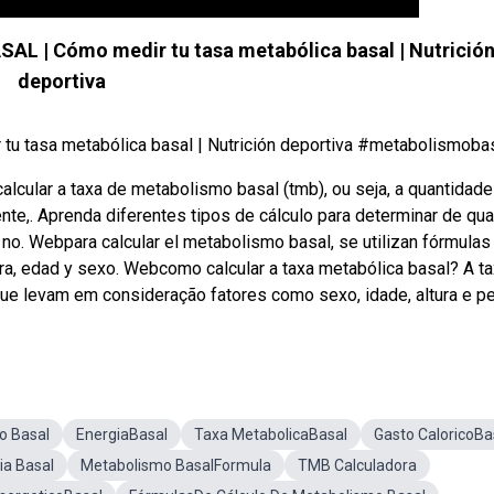
 | Cómo medir tu tasa metabólica basal | Nutrició
deportiva
u tasa metabólica basal | Nutrición deportiva #metabolismobasa
cular a taxa de metabolismo basal (tmb), ou seja, a quantidade
te,. Aprenda diferentes tipos de cálculo para determinar de qu
m no. Webpara calcular el metabolismo basal, se utilizan fórmulas
ra, edad y sexo. Webcomo calcular a taxa metabólica basal? A t
que levam em consideração fatores como sexo, idade, altura e p
o Basal
EnergiaBasal
Taxa MetabolicaBasal
Gasto CaloricoBa
ia Basal
Metabolismo BasalFormula
TMB Calculadora