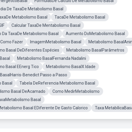
nergeticoBasal
FórmulasDe Cálculo De Metabolismo Basal
dia De TaxaDe Metabolismo Basal
axaDe Metabolismo Basal
TacaDe Metabolismo Basal
GIF
Calcular TaxaDe Mentabolismo Basal
o Da TaxaDe Metabolismo Basal
Aumento DoMetabolismo Basal
alComo Fazer
ImagemMetabolismo Basal
Metabolismo BasalAni
mo Basal DeDiferentes Espécies
Metabolismo BasalParâmetros
Basal
Metabolismo BasalFernanda Nadalini
mo Basal EEnerg Tico
Metabolismo BasalX Idade
BasalHarris-Benedict Passo a Passo
o Basal
Tabela DeReferencia Metabolismo Basal
olismo Basal DeAcamado
Como MedirMetabolismo
TaxaMetabolismo Basal
etabolismo Basal EDiferente De Gasto Calorico
Taxa MetabílicaBas