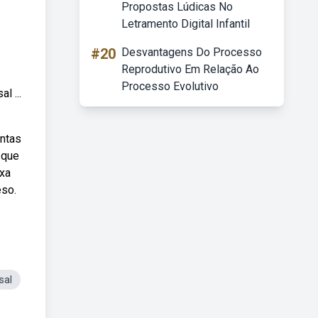
Propostas Lúdicas No
Letramento Digital Infantil
n
#20
Desvantagens Do Processo
Reprodutivo Em Relação Ao
Processo Evolutivo
l ...
antas
 que
axa
eso.
sal