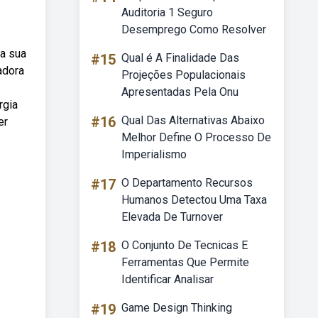
Auditoria 1 Seguro
Desemprego Como Resolver
ra sua
#15
Qual é A Finalidade Das
adora
Projeções Populacionais
Apresentadas Pela Onu
rgia
#16
Qual Das Alternativas Abaixo
er
Melhor Define O Processo De
Imperialismo
#17
O Departamento Recursos
Humanos Detectou Uma Taxa
Elevada De Turnover
#18
O Conjunto De Tecnicas E
Ferramentas Que Permite
Identificar Analisar
#19
Game Design Thinking