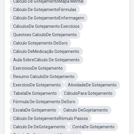
Calculo De GotejamentoMapa Mental
Cálculo De GotejamentoFórmulas
Cálculo De GotejamentoEnfermagem
CálculosDe Gotejamento Exercícios
Questoes CalculoDe Gotejamento
Calculo Gotejamento DeSoro
Cálculo DeMedicação Gotejamento
Aula SobreCálculo De Gotejamento
ExerciciosDe Gotejamento
Resumo CalculoDe Gotejamento
ExercícioDe Gotejamento
AtividadeDe Gotejamento
TabelaDe Gotejamento
CálculoPara Gotejamento
Fórmula De Gotejamento DeSoro
EscalaDe Gotejamento
Calculo DeGojetamento
Cálculo De GotejamentoRômulo Passos
Calculo De DeGotegamento
ContaDe Gotejamento