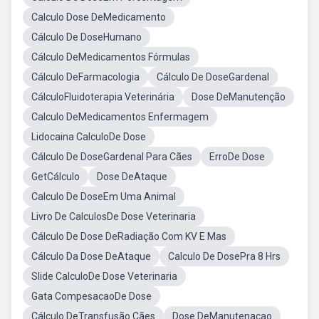
Calculo Dose DeMedicamento
Cálculo De DoseHumano
Cálculo DeMedicamentos Fórmulas
Cálculo DeFarmacologia
Cálculo De DoseGardenal
CálculoFluidoterapia Veterinária
Dose DeManutenção
Calculo DeMedicamentos Enfermagem
Lidocaina CalculoDe Dose
Cálculo De DoseGardenal Para Cães
ErroDe Dose
GetCálculo
Dose DeAtaque
Calculo De DoseEm Uma Animal
Livro De CalculosDe Dose Veterinaria
Cálculo De Dose DeRadiação Com KV E Mas
Cálculo Da Dose DeAtaque
Calculo De DosePra 8 Hrs
Slide CalculoDe Dose Veterinaria
Gata CompesacaoDe Dose
Cálculo DeTransfusão Cães
Dose DeManutenaçao