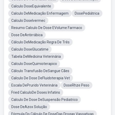
Calculo DoseEquivalente
Calculo DeMedicação Enfermagem
DosePediátrica
Calculo DoseIvermec
Resumo Calculo De Dose EVolume Farmaco
Dose DeAntirrábica
Cálculo DeMedicação Regra De Três
Calculo DoseGlucatime
Tabela DeMedicina Veterinária
Calculo DoseQuimioterapico
Cálculo Transfusão DeSangue Cães
Calculo De Dose DeFluidoterapia Vet
Escala DePrurido Veterinária
DoseRhze Peso
Fried CalculoDe Doses Infatins
Calculo De Dose DeSuspensão Pediatrico
Dose DeAzox Solução
Fórmula Do Cálculo De DoseDas Drogas Vasoativas