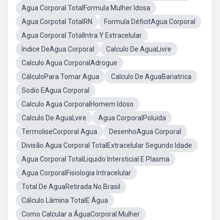
Agua Corporal TotalFormula Mulher Idosa
Agua Corpotal TotalRN
Formula DéficitAgua Corporal
Agua Corporal TotalIntra Y Extracelular
Indice DeAgua Corporal
Calculo De AguaLivre
Calculo Agua CorporalAdrogue
CálculoPara Tomar Agua
Calculo De AguaBariatrica
Sodio EAgua Corporal
Calculo Agua CorporalHomem Idoso
Calculo De AguaLvire
Agua CorporalPoluida
TermoliseCorporal Agua
DesenhoAgua Corporal
Divisão Agua Corporal TotalExtracelular Segundo Idade
Agua Corporal TotalLiquido Intersticial E Plasma
Agua CorporalFisiologia Intracelular
Total De AguaRetirada No Brasil
Cálculo Lâmina TotalE Água
Como Calcular a ÁguaCorporal Mulher