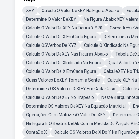
XEY
Calcule O Valor DeXEY Na Figura Abaixo
Escal
Determine O Valor DeXEY
Na Figura AbaixoXEY Valem
Calcule O Valor De XEY Na Figura X Y70
Como AcharVa
Calcule O Valor De X EmCada Figura
Determine as Med
Calcule OSVerbos De XYZ
Calcule O XIndicado Na Figu
Calcule O Valor DeXEY Nas Figuras Abaixo
Tabela DeX
Calcula O Valor De XIndicado Na Figura
Qual ValorDo Y
Colcule O Valor De X EmCada Figura
CalculeXEY No Tri
Quais Valores DeXEY Tornam a Sente
Calcule XEY Na 
Determines OS Valores DeXEY Em Cada Caso
Calcule
Calcule O Valor DeXEY No Trapesio
Neste BarquinhoCa
Determine OS Valores DeXEY Na Equação Matricial
En
Operações Com MatrizesO Valor De XEY
Determinar O
Na Figura E O Beatriz DeDib Com a Medida Do Ângulo AEC
ContaDe X
Calcule OS Valores De X De Y Na FiguraSeg