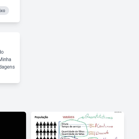
ixo
do
Minha
rdagens