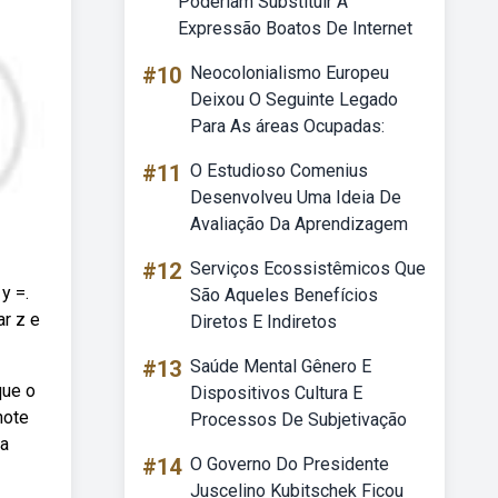
Poderiam Substituir A
Expressão Boatos De Internet
#10
Neocolonialismo Europeu
Deixou O Seguinte Legado
Para As áreas Ocupadas:
#11
O Estudioso Comenius
Desenvolveu Uma Ideia De
Avaliação Da Aprendizagem
#12
Serviços Ecossistêmicos Que
y =.
São Aqueles Benefícios
ar z e
Diretos E Indiretos
#13
Saúde Mental Gênero E
que o
Dispositivos Cultura E
note
Processos De Subjetivação
na
#14
O Governo Do Presidente
Juscelino Kubitschek Ficou