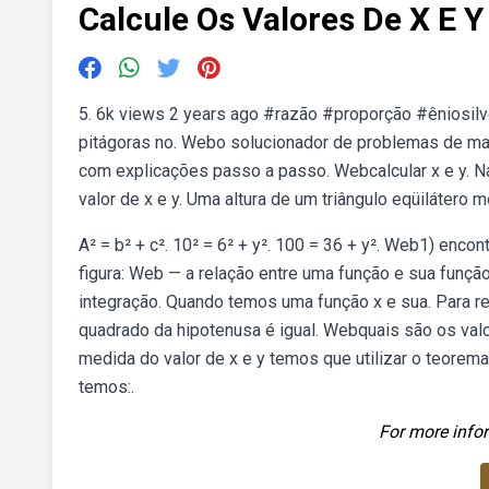
Calcule Os Valores De X E Y
5. 6k views 2 years ago #razão #proporção #êniosilve
pitágoras no. Webo solucionador de problemas de mat
com explicações passo a passo. Webcalcular x e y. Na 
valor de x e y. Uma altura de um triângulo eqüilátero m
A² = b² + c². 10² = 6² + y². 100 = 36 + y². Web1) enc
figura: Web — a relação entre uma função e sua funç
integração. Quando temos uma função x e sua. Para re
quadrado da hipotenusa é igual. Webquais são os val
medida do valor de x e y temos que utilizar o teorema
temos:.
For more infor