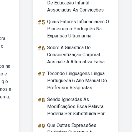
De Educação Infantil
Associadas As Convicções
#5
Quais Fatores Influenciaram O
Pioneirismo Português Na
Expansão Ultramarina
bra
 o
#6
Sobre A Ginástica De
Conscientização Corporal
Assinale A Alternativa Falsa
os na
#7
Tecendo Linguagens Língua
ão e
Portuguesa 6 Ano Manual Do
 q o
Professor Respostas
rmos a
rema,
#8
Sendo Ignoradas As
Modificações Essa Palavra
Poderia Ser Substituída Por
#9
Que Outras Expressões