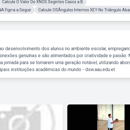
Calcule O Valor De XNOS Segintes Casos a B
A Figrra a Seguir
Calcule OSÂngulos Internos XEY No Triângulo Aba
 ao desenvolvimento dos alunos no ambiente escolar, empregan
nexões genuínas e são alimentados por criatividade e paixão. 
a jornada para se tornarem uma geração notável, utilizando abo
ipais instituições acadêmicas do mundo - dsw.aau.edu.et.