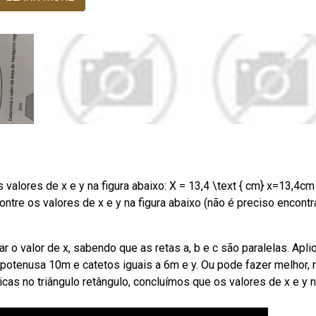
s valores de x e y na figura abaixo: X = 13,4 \text { cm} x=13,4cm 
ntre os valores de x e y na figura abaixo (não é preciso encontr
 o valor de x, sabendo que as retas a, b e c são paralelas. Apli
potenusa 10m e catetos iguais a 6m e y. Ou pode fazer melhor, 
cas no triângulo retângulo, concluímos que os valores de x e y 