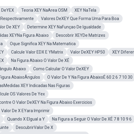
a DeYEX
Teoria XEY NaArea OSM
XEY NaTela
 Respectivamente
Valores DeXEY Que Forma Uma Para Boa
lor De XEY
Determine XEY NaFunçao De Igualdade
idas XEYNa Figura Abaixo
Descobrir XEYDe Matrizes
ra
Oque Significa XEY Na Matematica
EY
Calcule Valor EDX E YMatrix
Valor DeXEY HP50
XEY Difere
EX
Na Figura Abaixo O Valor De XÉ
ângulo Abaixo
Como Calcular O Valor DeXEY
Figura AbaixoÂngulos
O Valor De Y Na Figura AbaixoÉ 60 2 6 7 10 30
 asMedidas XEY Indicadas Nas Figuras
lcule OS Valores De Yex
contre O Valor DeXEY Na Figura Abaixo Exercicios
 Valor De X EYara Imprimir
Quando X EIgual a Y
Na Figura a Seguir O Valor De XÉ 7 8 10 9 6
uinte
DescubrirValor De X