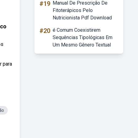
#19
Manual De Prescrição De
Fitoterápicos Pelo
Nutricionista Pdf Download
ico
#20
é Comum Coexistirem
Sequências Tipológicas Em
os
Um Mesmo Gênero Textual
r para
ão