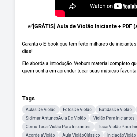
✅[GRÁTIS] Aula de Violão Iniciante + PDF (
Garanta o E-book que tem feito milhares de iniciantes
dias!
Ele aborda a introdução. Webum material completo qu
quem sonha em aprender tocar suas músicas favoritas
Tags
Aulas De Violão
FotosDe Violão
BatidasDe Violão
Sidimar AntunesAula De Violão
Violão Para Iniciantes
Como TocarViolão Para Iniciantes
TocarViolão Para Ini
Acorde aViolão
Aula ViolãoClássico
IniciaçãoViolão