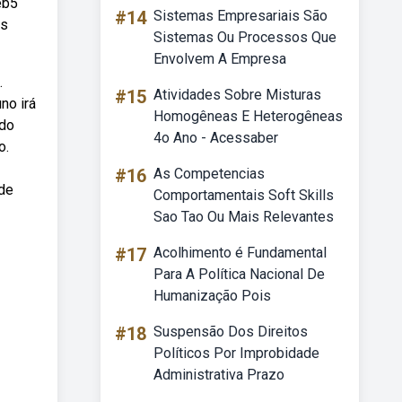
eb5
#14
Sistemas Empresariais São
as
Sistemas Ou Processos Que
Envolvem A Empresa
.
#15
Atividades Sobre Misturas
no irá
Homogêneas E Heterogêneas
ndo
4o Ano - Acessaber
o.
#16
As Competencias
 de
Comportamentais Soft Skills
Sao Tao Ou Mais Relevantes
#17
Acolhimento é Fundamental
Para A Política Nacional De
Humanização Pois
#18
Suspensão Dos Direitos
Políticos Por Improbidade
Administrativa Prazo