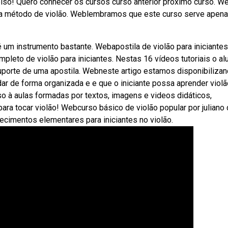
lso! Quero conhecer os cursos curso anterior próximo curso. W
tila método de violão. Weblembramos que este curso serve apen
 um instrumento bastante. Webapostila de violão para iniciantes
pleto de violão para iniciantes. Nestas 16 vídeos tutoriais o alu
suporte de uma apostila. Webneste artigo estamos disponibiliza
dar de forma organizada e e que o iniciante possa aprender violã
o à aulas formadas por textos, imagens e videos didáticos,
ra tocar violão! Webcurso básico de violão popular por juliano
ecimentos elementares para iniciantes no violão.