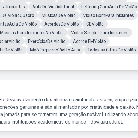
ra Iniciantes
Aula De ViolãoInfantil
Lettering ComAula De Violão
a De ViolãoQuadro
MúsicasDe Violão
Violão BomPara Iniciantes
ntasAula De Violão
AcordesDe Violão
CBViolão
Musicas Para IniciantesNo Violão
Violão SimplesPara Iniciantes
oiarViolão
ExercíciosDe Violão
Acorde FMViolão
talDe Violão
Maõ EsquerdoViolão Aula
Todas as CifrasDe Violão
 ao desenvolvimento dos alunos no ambiente escolar, empregan
nexões genuínas e são alimentados por criatividade e paixão. 
a jornada para se tornarem uma geração notável, utilizando abo
ipais instituições acadêmicas do mundo - dsw.aau.edu.et.