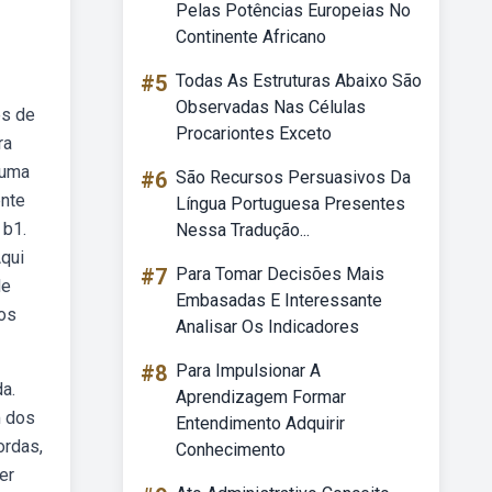
Pelas Potências Europeias No
Continente Africano
#5
Todas As Estruturas Abaixo São
Observadas Nas Células
és de
Procariontes Exceto
ra
 uma
#6
São Recursos Persuasivos Da
ente
Língua Portuguesa Presentes
 b1.
Nessa Tradução...
Aqui
#7
Para Tomar Decisões Mais
de
Embasadas E Interessante
nos
Analisar Os Indicadores
#8
Para Impulsionar A
a.
Aprendizagem Formar
m dos
Entendimento Adquirir
ordas,
Conhecimento
er