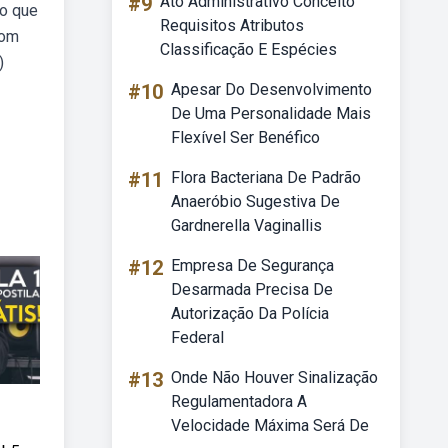
#9
Ato Administrativo Conceito
ão que
Requisitos Atributos
com
Classificação E Espécies
)
#10
Apesar Do Desenvolvimento
De Uma Personalidade Mais
Flexível Ser Benéfico
#11
Flora Bacteriana De Padrão
Anaeróbio Sugestiva De
Gardnerella Vaginallis
#12
Empresa De Segurança
Desarmada Precisa De
Autorização Da Polícia
Federal
#13
Onde Não Houver Sinalização
Regulamentadora A
Velocidade Máxima Será De