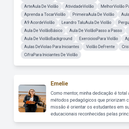
ArteAula De Violão
AtividadeViolão
MelhorViolão Pa
Aprenda a TocarViolão
PrimeiraAula De Violão
Aul
A9 AcordeViolão
Leandro TaluAula De Violão
Pergu
Aula De ViolãoBásico
Aula De ViolãoPasso a Passo
Aula De ViolãoBackground
ExerciciosPara Violão
Ap
Aulas DeViolao Para Iniciantes
Violão DeFrente
Cris
CifraPara Iniciantes De Violão
Emelie
Como mentor, minha dedicação é total
métodos pedagógicos que priorizam co
missão é orientar os estudantes em su
educacionais reconhecidas pelas princ