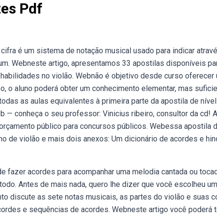
tes Pdf
 cifra é um sistema de notação musical usado para indicar atrav
um. Webneste artigo, apresentamos 33 apostilas disponíveis pa
habilidades no violão. Webnão é objetivo desde curso oferecer
so, o aluno poderá obter um conhecimento elementar, mas sufici
odas as aulas equivalentes à primeira parte da apostila de nível
b — conheça o seu professor: Vinicius ribeiro, consultor da cd! 
de orçamento público para concursos públicos. Webessa apostila 
no de violão e mais dois anexos: Um dicionário de acordes e hi
de fazer acordes para acompanhar uma melodia cantada ou tocad
o todo. Antes de mais nada, quero lhe dizer que você escolheu u
 discute as sete notas musicais, as partes do violão e suas c
ordes e sequências de acordes. Webneste artigo você poderá t