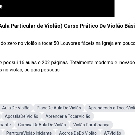
Aula Particular de Violão) Curso Prático De Violão Bás
 do zero no violão a tocar 50 Louvores fáceis na Igreja em pouc
e possui 16 aulas e 202 páginas. Totalmente moderno e inovado
 no violão, ou para pessoas.
Aula De Violão
PlanoDe Aula De Violão
Aprendendo a TocarViol
ApostilaDe Violão
Aprender a TocarViolão
ciante
Camisa DoAula De Violão
Violão ParaCriança
PartituraViolão Iniciante
Acorde DeDó Violão
A7Violão