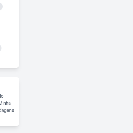
do
Minha
rdagens