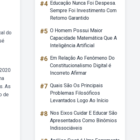
#4
Educação Nunca Foi Despesa.
Sempre Foi Investimento Com
Retorno Garantido
#5
O Homem Possui Maior
cal do
Capacidade Matemática Que A
sé
Inteligência Artificial
#6
Em Relação Ao Fenômeno Do
Constitucionalismo Digital é
/2020
Incorreto Afirmar
na
#7
Quais São Os Principais
s. As
Problemas Filosóficos
o de
Levantados Logo Ao Início
#8
Nos Eixos Cuidar E Educar São
Apresentados Como Binômios
Indissociáveis