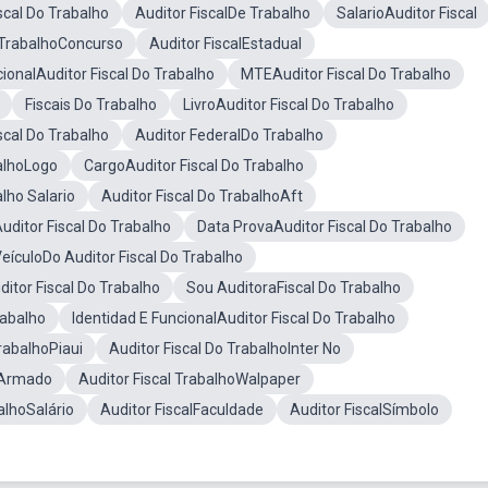
scal Do Trabalho
Auditor FiscalDe Trabalho
SalarioAuditor Fiscal
o TrabalhoConcurso
Auditor FiscalEstadual
cionalAuditor Fiscal Do Trabalho
MTEAuditor Fiscal Do Trabalho
Fiscais Do Trabalho
LivroAuditor Fiscal Do Trabalho
scal Do Trabalho
Auditor FederalDo Trabalho
balhoLogo
CargoAuditor Fiscal Do Trabalho
alho Salario
Auditor Fiscal Do TrabalhoAft
ditor Fiscal Do Trabalho
Data ProvaAuditor Fiscal Do Trabalho
eículoDo Auditor Fiscal Do Trabalho
itor Fiscal Do Trabalho
Sou AuditoraFiscal Do Trabalho
rabalho
Identidad E FuncionalAuditor Fiscal Do Trabalho
TrabalhoPiaui
Auditor Fiscal Do TrabalhoInter No
a Armado
Auditor Fiscal TrabalhoWalpaper
alhoSalário
Auditor FiscalFaculdade
Auditor FiscalSímbolo