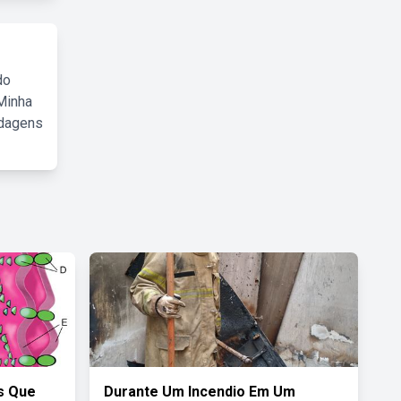
do
Minha
rdagens
is Que
Durante Um Incendio Em Um