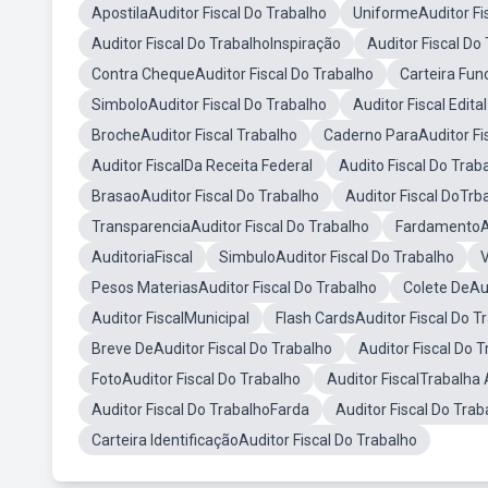
ApostilaAuditor Fiscal Do Trabalho
UniformeAuditor Fi
Auditor Fiscal Do TrabalhoInspiração
Auditor Fiscal D
Contra ChequeAuditor Fiscal Do Trabalho
Carteira Fun
SimboloAuditor Fiscal Do Trabalho
Auditor Fiscal Edital
BrocheAuditor Fiscal Trabalho
Caderno ParaAuditor Fi
Auditor FiscalDa Receita Federal
Audito Fiscal Do Tra
BrasaoAuditor Fiscal Do Trabalho
Auditor Fiscal DoTrb
TransparenciaAuditor Fiscal Do Trabalho
FardamentoAu
AuditoriaFiscal
SimbuloAuditor Fiscal Do Trabalho
V
Pesos MateriasAuditor Fiscal Do Trabalho
Colete DeAud
Auditor FiscalMunicipal
Flash CardsAuditor Fiscal Do T
Breve DeAuditor Fiscal Do Trabalho
Auditor Fiscal Do 
FotoAuditor Fiscal Do Trabalho
Auditor FiscalTrabalh
Auditor Fiscal Do TrabalhoFarda
Auditor Fiscal Do Trab
Carteira IdentificaçãoAuditor Fiscal Do Trabalho