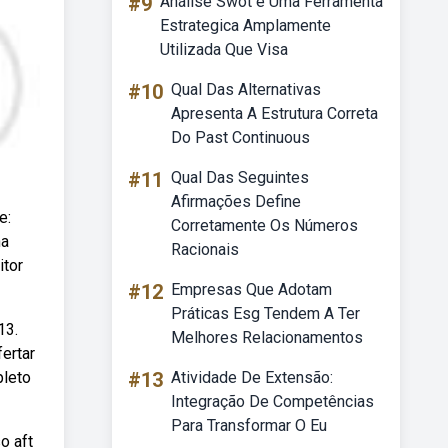
#9
Análise Swot é Uma Ferramenta
Estrategica Amplamente
Utilizada Que Visa
#10
Qual Das Alternativas
Apresenta A Estrutura Correta
Do Past Continuous
#11
Qual Das Seguintes
Afirmações Define
e:
Corretamente Os Números
na
Racionais
itor
#12
Empresas Que Adotam
Práticas Esg Tendem A Ter
13.
Melhores Relacionamentos
ertar
pleto
#13
Atividade De Extensão:
Integração De Competências
Para Transformar O Eu
o aft