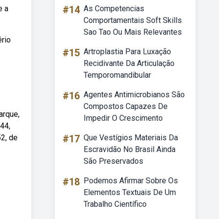
e a
#14
As Competencias
Comportamentais Soft Skills
Sao Tao Ou Mais Relevantes
rio
#15
Artroplastia Para Luxação
Recidivante Da Articulação
Temporomandibular
#16
Agentes Antimicrobianos São
Compostos Capazes De
arque,
Impedir O Crescimento
44,
52, de
#17
Que Vestígios Materiais Da
Escravidão No Brasil Ainda
São Preservados
#18
Podemos Afirmar Sobre Os
Elementos Textuais De Um
Trabalho Científico