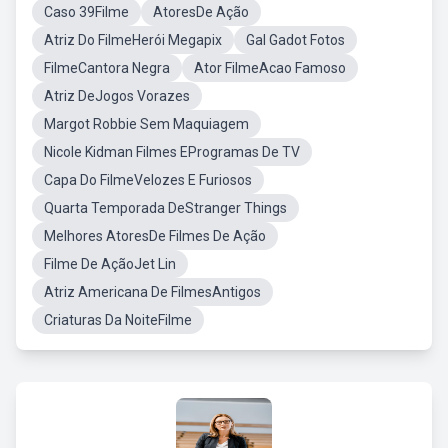
Caso 39Filme
AtoresDe Ação
Atriz Do FilmeHerói Megapix
Gal Gadot Fotos
FilmeCantora Negra
Ator FilmeAcao Famoso
Atriz DeJogos Vorazes
Margot Robbie Sem Maquiagem
Nicole Kidman Filmes EProgramas De TV
Capa Do FilmeVelozes E Furiosos
Quarta Temporada DeStranger Things
Melhores AtoresDe Filmes De Ação
Filme De AçãoJet Lin
Atriz Americana De FilmesAntigos
Criaturas Da NoiteFilme