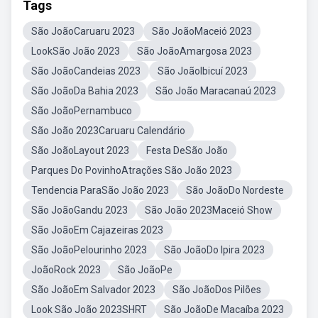
Tags
São JoãoCaruaru 2023
São JoãoMaceió 2023
LookSão João 2023
São JoãoAmargosa 2023
São JoãoCandeias 2023
São JoãoIbicuí 2023
São JoãoDa Bahia 2023
São João Maracanaú 2023
São JoãoPernambuco
São João 2023Caruaru Calendário
São JoãoLayout 2023
Festa DeSão João
Parques Do PovinhoAtrações São João 2023
Tendencia ParaSão João 2023
São JoãoDo Nordeste
São JoãoGandu 2023
São João 2023Maceió Show
São JoãoEm Cajazeiras 2023
São JoãoPelourinho 2023
São JoãoDo Ipira 2023
JoãoRock 2023
São JoãoPe
São JoãoEm Salvador 2023
São JoãoDos Pilões
Look São João 2023SHRT
São JoãoDe Macaíba 2023