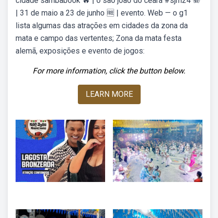
cidade sambabook 🔥 | o são joão do ceará #sjm24 🪗
| 31 de maio a 23 de junho 🆓 | evento. Web — o g1
lista algumas das atrações em cidades da zona da
mata e campo das vertentes; Zona da mata festa
alemã, exposições e evento de jogos:
For more information, click the button below.
LEARN MORE