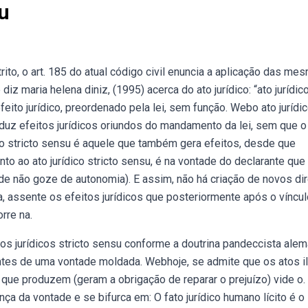
su
ito, o art. 185 do atual código civil enuncia a aplicação das me
iz maria helena diniz, (1995) acerca do ato jurídico: “ato jurídic
to jurídico, preordenado pela lei, sem função. Webo ato jurídic
oduz efeitos jurídicos oriundos do mandamento da lei, sem que o
ico stricto sensu é aquele que também gera efeitos, desde que
o ao ato jurídico stricto sensu, é na vontade do declarante que
de não goze de autonomia). E assim, não há criação de novos dir
 assente os efeitos jurídicos que posteriormente após o víncul
orre na.
tos jurídicos stricto sensu conforme a doutrina pandeccista alem
entes de uma vontade moldada. Webhoje, se admite que os atos il
s que produzem (geram a obrigação de reparar o prejuízo) vide o.
ça da vontade e se bifurca em: O fato jurídico humano lícito é o