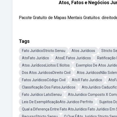
Atos, Fatos e Negócios Jur
Pacote Gratuito de Mapas Mentais Gratuitos: direito
Tags
Fato JurídicoStricto Sensu
Atos Jurídicos
Stricto S
AtoFato Jurídico
AtosE Fatos Jurídicos
Ratificação
Atos JurídicosLícitos E Ilícitos
Exemplos De Atos Jurídic
Dos Atos JurídicosDireito Civil
Atos JurídicosNão Sole
Fatos JurídicosCódigo Civil
AtoX Fato Juridico
AtoFa
Classificação Dos FatosJurídicos
AtoJurídico Caducifi
Fato Jurídico LatoSensu
AtoJuridico Composto X Com
Leis De ExemplificaçãoAto Juridico Perfrito
Sujeitos D
Qual a Diferença Entre Fato AtoJurídico Fato Jurídico Em 
RecursoStricto Sensu
O Que ÉAto Jurídico Stricto Sen