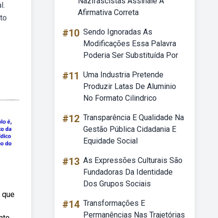
Nazifascistas Assinale A
l.
Afirmativa Correta
to
#10
Sendo Ignoradas As
Modificações Essa Palavra
Poderia Ser Substituída Por
#11
Uma Industria Pretende
Produzir Latas De Aluminio
No Formato Cilindrico
#12
Transparência E Qualidade Na
Gestão Pública Cidadania E
Equidade Social
#13
As Expressões Culturais São
Fundadoras Da Identidade
Dos Grupos Sociais
r que
#14
Transformações E
Permanências Nas Trajetórias
nto