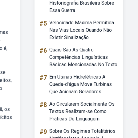
Historiografia Brasileira Sobre
Essa Guerra
#5
Velocidade Máxima Permitida
Nas Vias Locais Quando Não
smas
Existir Sinalização
o
o é,
#6
Quais São As Quatro
Competências Linguísticas
Básicas Mencionadas No Texto
 se
#7
Em Usinas Hidrelétricas A
eitos,
Queda-d'água Move Turbinas
o
Que Acionam Geradores
#8
Ao Circularem Socialmente Os
ã, os
Textos Realizam-se Como
ícitos
Práticas De Linguagem
#9
Sobre Os Regimes Totalitários