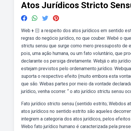
Atos Jurídicos Stricto Sen
Web👦🏻 a respeito dos atos jurídicos em sentido estr
regras do negócio jurídico, no que couber. Webé o que d
strictu sensu que surge como mero pressuposto de efei
pois, uma ação humana, ou um fato voluntário, que pr
declarante os persiga diretamente. Webjá o ato juríd
estejam previstos pelo ordenamento jurídico. Webquant
suporta o respectivo efeito (muito embora esta vonta
que são. Webas partes por meio da vontade declarada,
jurídico, venha ocorrer. “ o ato jurídico strictu sensu oc
Fato jurídico stricto sensu (sentido estrito; Webdos a
atos jurídicos no sentido estrito são aqueles decorr
integrem a categoria dos atos jurídicos, pelos efeito
Webo fato jurídico humano é caracterizada pela presen