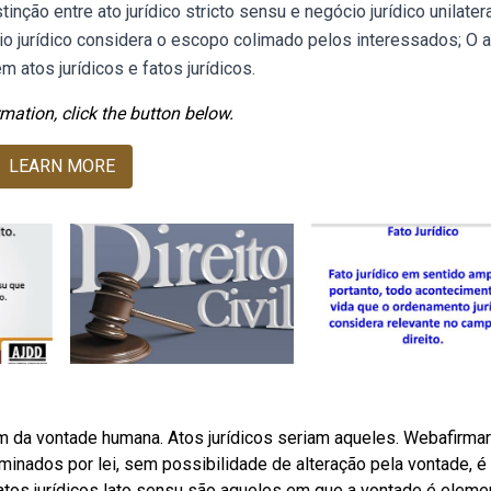
tinção entre ato jurídico stricto sensu e negócio jurídico unilatera
io jurídico considera o escopo colimado pelos interessados; O a
m atos jurídicos e fatos jurídicos.
mation, click the button below.
LEARN MORE
 da vontade humana. Atos jurídicos seriam aqueles. Webafirma
rminados por lei, sem possibilidade de alteração pela vontade, é
 atos jurídicos lato sensu são aqueles em que a vontade é eleme