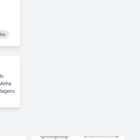
dos
do
Minha
rdagens