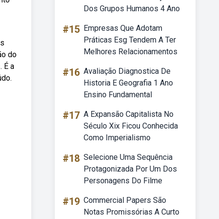
Dos Grupos Humanos 4 Ano
#15
Empresas Que Adotam
Práticas Esg Tendem A Ter
os
Melhores Relacionamentos
ão do
. É a
#16
Avaliação Diagnostica De
údo.
Historia E Geografia 1 Ano
Ensino Fundamental
#17
A Expansão Capitalista No
Século Xix Ficou Conhecida
Como Imperialismo
#18
Selecione Uma Sequência
Protagonizada Por Um Dos
Personagens Do Filme
#19
Commercial Papers São
Notas Promissórias A Curto