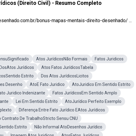
ídicos (Direito Civil) - Resumo Completo
desenhado.com.br/bonus-mapas-mentais-direito-desenhado/ ...
ensuSignificado
Atos JurídicosNão Formais
Fatos Juridicos
 DosAtos Jurídicos
Atos Fatos JurídicosTabela
osSentido Estrito
Dos Atos JurídicosLicitos
nes Desenho
AtoE Fato Juridico
AtoJuridico Em Sentido Estrito
to Juridico Indenizante
Fatos JurídicosEm Sentido Amplo
cante
Lei Em Sentido Estrito
AtoJurídico Perfeito Exemplo
plexto
Diferença Entre Fato Jurídico EAtos Jurídicos
o Contrato De TrabalhoStricto Sensu CNU
Sentido Estrito
Não Informal AtoDesenhos Jurídico
su
Imagem AtosJuridicos
AtosFatos Jurídicos