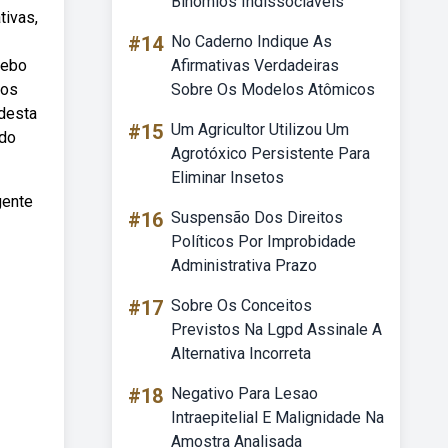
Binômios Indissociáveis
tivas,
#14
No Caderno Indique As
Webo
Afirmativas Verdadeiras
 os
Sobre Os Modelos Atômicos
 desta
#15
Um Agricultor Utilizou Um
 do
Agrotóxico Persistente Para
Eliminar Insetos
gente
#16
Suspensão Dos Direitos
Políticos Por Improbidade
Administrativa Prazo
#17
Sobre Os Conceitos
Previstos Na Lgpd Assinale A
Alternativa Incorreta
#18
Negativo Para Lesao
Intraepitelial E Malignidade Na
Amostra Analisada