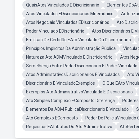
QuaisAtos Vinculados E Discricionario
Elementos DoAto
Atos Vinculados EDiscricionários Mnemônico
Autoriza
Atos Negociais Vinculados EDiscricionários
Ato Discric
Poder Vinculado EDiscrionário
Atos Discricionários E 
Emissao De Certidão ÉAto Vinculado Ou Discricionario
Princípios Implícitos Da Administração Pública
Vincula
Natureza Ato ADMVinculado E Discricionário
Atos Nego
Semelhença Entre PoderDiscricionário E Poder Vinculado
Atos AdministativosDiscricionarios E Vinculados
Ato V
Discricionário E VinculadoExemplos
O Que ÉAto Vincul
Exemplos Ato AdministrativoVinculado E Discricionario
Ato Simples Complexo EComposto Diferença
Poderes 
Elementos Da ADM PublicaDiscricionario E Vinculado
S
Ato Complexo EComposto
Poder De PoliciaVinculado O
Requisitos EAtributos Do Ato Administrativo
AtoPerfeit