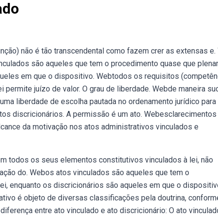
ado
tinção) não é tão transcendental como fazem crer as extensas e
 vinculados são aqueles que tem o procedimento quase que plen
queles em que o dispositivo. Webtodos os requisitos (competên
lei permite juízo de valor. O grau de liberdade. Webde maneira su
 há uma liberdade de escolha pautada no ordenamento jurídico para
os discricionários. A permissão é um ato. Webesclarecimentos
alcance da motivação nos atos administrativos vinculados e
m todos os seus elementos constitutivos vinculados à lei, não
ração do. Webos atos vinculados são aqueles que tem o
, enquanto os discricionários são aqueles em que o dispositiv
rativo é objeto de diversas classificações pela doutrina, conform
iferença entre ato vinculado e ato discricionário: O ato vinculad