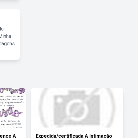
do
Minha
rdagens
tence A
Expedida/certificada A Intimação