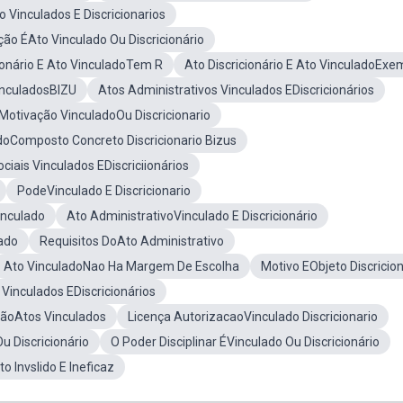
 Vinculados E Discricionarios
ção ÉAto Vinculado Ou Discricionário
ionário E Ato VinculadoTem R
Ato Discricionário E Ato VinculadoExe
VinculadosBIZU
Atos Administrativos Vinculados EDiscricionários
Motivação VinculadoOu Discricionario
doComposto Concreto Discricionario Bizus
ciais Vinculados EDiscriciionários
PodeVinculado E Discricionario
inculado
Ato AdministrativoVinculado E Discricionário
ado
Requisitos DoAto Administrativo
Ato VinculadoNao Ha Margem De Escolha
Motivo EObjeto Discricion
Vinculados EDiscricionários
ãoAtos Vinculados
Licença AutorizacaoVinculado Discricionario
u Discricionário
O Poder Disciplinar ÉVinculado Ou Discricionário
o Invslido E Ineficaz