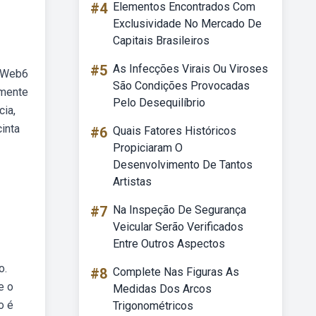
#4
Elementos Encontrados Com
Exclusividade No Mercado De
Capitais Brasileiros
#5
As Infecções Virais Ou Viroses
. Web6
São Condições Provocadas
amente
Pelo Desequilíbrio
cia,
cinta
#6
Quais Fatores Históricos
Propiciaram O
Desenvolvimento De Tantos
Artistas
#7
Na Inspeção De Segurança
Veicular Serão Verificados
Entre Outros Aspectos
o.
#8
Complete Nas Figuras As
e o
Medidas Dos Arcos
o é
Trigonométricos