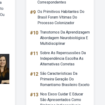
Correspondentes
ca
ato
#9
Os Primitivos Habitantes Do
 Ou
Brasil Foram Vítimas Do
Processo Colonizador
#10
Transtornos Da Aprendizagem
Abordagem Neurobiológica E
Multidisciplinar
#11
Sobre As Repercussões Da
Independência Escolha As
Alternativas Corretas
#12
São Características Da
Primeira Geração Do
Romantismo Brasileiro Exceto
#13
Nos Eixos Cuidar E Educar
São Apresentados Como