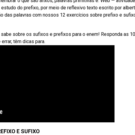
lembrar o que são afixos, palavras primitivas e. Web — atividad
estudo do prefixo, por meio de reflexivo texto escrito por albert
o das palavras com nossos 12 exercícios sobre prefixo e sufi
ue sabe sobre os sufixos e prefixos para o enem! Responda as 1
errar, têm dicas para.
EFIXO E SUFIXO