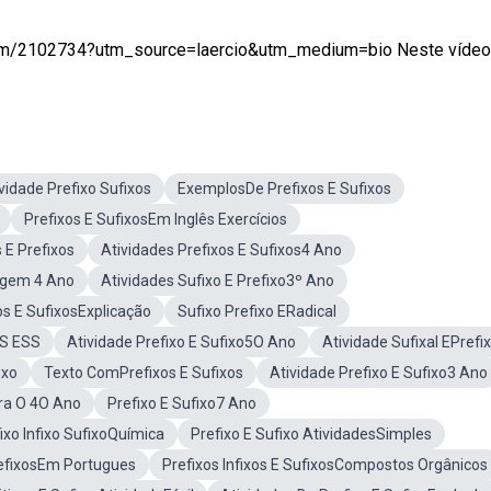
2102734?utm_source=laercio&utm_medium=bio Neste vídeo o
vidade Prefixo Sufixos
ExemplosDe Prefixos E Sufixos
Prefixos E SufixosEm Inglês Exercícios
 E Prefixos
Atividades Prefixos E Sufixos4 Ano
Agem 4 Ano
Atividades Sufixo E Prefixo3º Ano
os E SufixosExplicação
Sufixo Prefixo ERadical
oS ESS
Atividade Prefixo E Sufixo5O Ano
Atividade Sufixal EPrefix
ixo
Texto ComPrefixos E Sufixos
Atividade Prefixo E Sufixo3 Ano
ara O 4O Ano
Prefixo E Sufixo7 Ano
ixo Infixo SufixoQuímica
Prefixo E Sufixo AtividadesSimples
efixosEm Portugues
Prefixos Infixos E SufixosCompostos Orgânicos