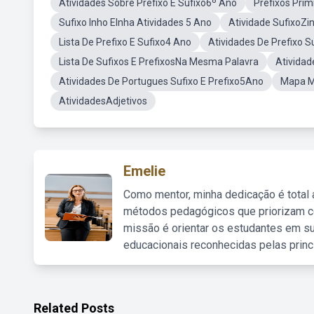
Atividades Sobre Prefixo E Sufixo6º Ano
Prefixos Primi
Sufixo Inho EInha Atividades 5 Ano
Atividade SufixoZi
Lista De Prefixo E Sufixo4 Ano
Atividades De Prefixo S
Lista De Sufixos E PrefixosNa Mesma Palavra
Atividad
Atividades De Portugues Sufixo E Prefixo5Ano
Mapa Me
AtividadesAdjetivos
Emelie
Como mentor, minha dedicação é total
métodos pedagógicos que priorizam co
missão é orientar os estudantes em su
educacionais reconhecidas pelas princ
Related Posts