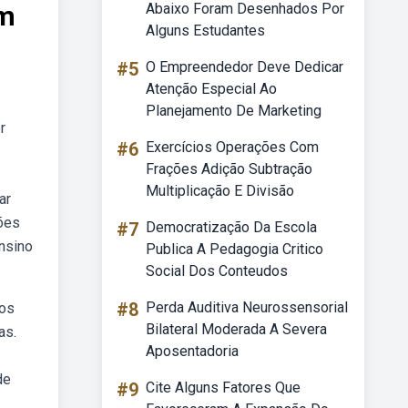
om
Abaixo Foram Desenhados Por
Alguns Estudantes
#5
O Empreendedor Deve Dedicar
Atenção Especial Ao
Planejamento De Marketing
r
#6
Exercícios Operações Com
Frações Adição Subtração
Multiplicação E Divisão
ar
ções
#7
Democratização Da Escola
nsino
Publica A Pedagogia Critico
Social Dos Conteudos
#8
Perda Auditiva Neurossensorial
dos
Bilateral Moderada A Severa
as.
Aposentadoria
de
#9
Cite Alguns Fatores Que