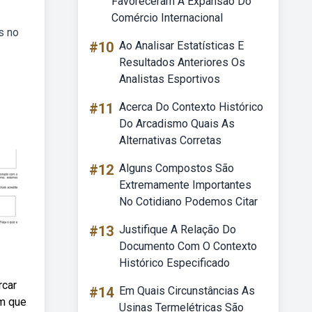
Favoreceram A Expansão Do
Comércio Internacional
s no
#10
Ao Analisar Estatísticas E
Resultados Anteriores Os
Analistas Esportivos
#11
Acerca Do Contexto Histórico
Do Arcadismo Quais As
Alternativas Corretas
#12
Alguns Compostos São
Extremamente Importantes
No Cotidiano Podemos Citar
#13
Justifique A Relação Do
Documento Com O Contexto
Histórico Especificado
rcar
#14
Em Quais Circunstâncias As
em que
Usinas Termelétricas São