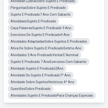
Atividade LúdicaSobre Sujeito E Predicado
PerguntasSobre Sujeito E Predicado
Sujeito E Predicado7 Ano Com Gabarito
AtividdaesSujeito E Predicado
Caça PalavrasSujeito E Predicado 9 Ano
Exercícios De Sujeito E Predicado9 Ano
Atividades AdaptadasSobre Sujeitos E Predicados
Ativa De Sobre Sujeito E PredicadoSetimo Ano
Atividades 3 Ano PredicadoVerbal E Nominal
Sujeito E Predicado 7 AnoExercicios Com Gabarito
Atividade Sujeito E Predicado2Ano
Atividade De Sujeito E Predicado7º Ano
Atividade Sobre SujeitosHistóricos 4º Ano
QuestõesSobre Predicado
Atividades Sujeito E PredicadoPara Crianças Especiais