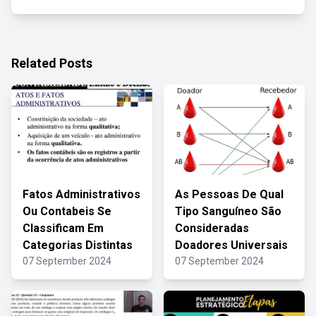
Related Posts
Fatos Administrativos
As Pessoas De Qual
Ou Contabeis Se
Tipo Sanguíneo São
Classificam Em
Consideradas
Categorias Distintas
Doadores Universais
07 September 2024
07 September 2024