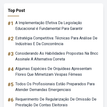
Top Post
#1
A Implementação Efetiva Da Legislação
Educacional é Fundamental Para Garantir
#2
Estratégia Competitiva: Técnicas Para Análise De
Indústrias E Da Concorrência
#3
Considerando As Habilidades Propostas Na Bncc
Assinale A Alternativa Correta
#4
Algumas Espécies De Orquídeas Apresentam
Flores Que Mimetizam Vespas Fêmeas
#5
Todos Os Profissionais Estão Preparados Para
Atender Demandas Emergenciais
#6
Requerimento De Regularização De Omissão De
Prestação De Contas Eleitorais