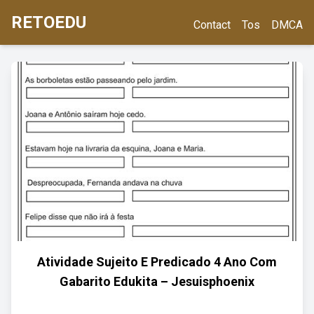
RETOEDU
Contact
Tos
DMCA
Atividade Sujeito E Predicado 4 Ano Com
Gabarito Edukita – Jesuisphoenix