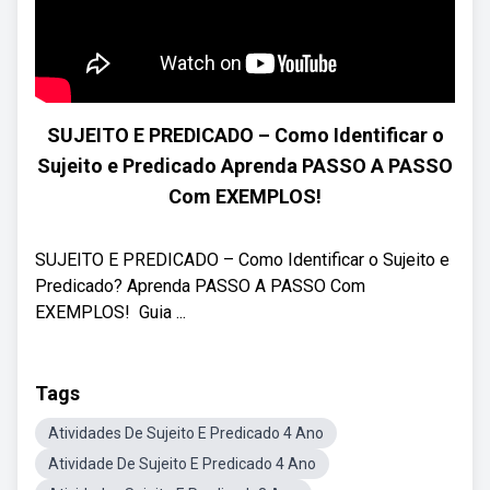
SUJEITO E PREDICADO – Como Identificar o
Sujeito e Predicado Aprenda PASSO A PASSO
Com EXEMPLOS!
SUJEITO E PREDICADO – Como Identificar o Sujeito e
Predicado? Aprenda PASSO A PASSO Com
EXEMPLOS! ‍ Guia ...
Tags
Atividades De Sujeito E Predicado 4 Ano
Atividade De Sujeito E Predicado 4 Ano