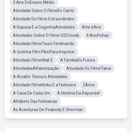
3 Ano DoEnsino Médio
Atividade Sobre O FilmeEn Canto
Atividade Do Filme Extraordinário
A Raposa E a CegonhaAtividades
Arte 6Ano
Atividades Sobre O Filme OSCroods
4 AnoFichas
Atividade FilmeTouro Ferdinando
A Gotinha Plim PlimPara Imprimir
Atividade FilmeWall-E
A FamiliaDo Futuro
AtividadesAlfabetização
Atividade Do FilmeTaina
A ArcaDo Tesouro Atividades
Atividade FilmeKiriku E a Feiticeira
2Anos
A Casa De Cada Um
A História Da Rapunzel
Alfabeto Das Feiticeiras
As Aventuras De Peabody E Sherman