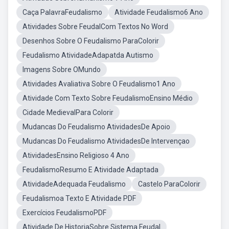
Caça PalavraFeudalismo
Atividade Feudalismo6 Ano
Atividades Sobre FeudalCom Textos No Word
Desenhos Sobre O Feudalismo ParaColorir
Feudalismo AtividadeAdapatda Autismo
Imagens Sobre OMundo
Atividades Avaliativa Sobre O Feudalismo1 Ano
Atividade Com Texto Sobre FeudalismoEnsino Médio
Cidade MedievalPara Colorir
Mudancas Do Feudalismo AtividadesDe Apoio
Mudancas Do Feudalismo AtividadesDe Intervençao
AtividadesEnsino Religioso 4 Ano
FeudalismoResumo E Atividade Adaptada
AtividadeAdequada Feudalismo
Castelo ParaColorir
Feudalismoa Texto E Atividade PDF
Exercícios FeudalismoPDF
Atividade De HistoriaSobre Sistema Feudal