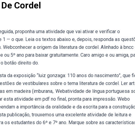
 De Cordel
guida, proponha uma atividade que vai ativar e verificar o
 1 — o que. Leia os textos abaixo e, depois, responda as quest
s. Webconhecer a origem da literatura de cordel. Alinhado à bncc
 e ou 5º ano para baixar gratuitamente. Caro amigo e ou amiga, p
o botão direito do.
ta da exposição “luiz gonzaga: 110 anos do nascimento”, que fi
tões de vestibulares sobre o tema literatura de cordel. Ler art
adas em madeira (imburana,. Webatividade de língua portuguesa s
r esta atividade em pdf no final, pronta para impressão. Webo
endam a importância da oralidade e da escrita para a construçã
a publicação, trouxemos uma excelente atividade de leitura e
ra os estudantes do 6º e 7º ano. Marque sobre as característic