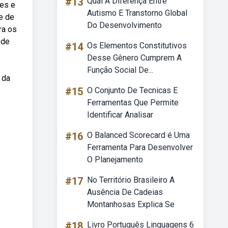
#13
Qual A Diferença Entre
les e
Autismo E Transtorno Global
e de
Do Desenvolvimento
ra os
 de
#14
Os Elementos Constitutivos
Desse Gênero Cumprem A
Função Social De...
 da
#15
O Conjunto De Tecnicas E
Ferramentas Que Permite
Identificar Analisar
#16
O Balanced Scorecard é Uma
Ferramenta Para Desenvolver
O Planejamento
#17
No Território Brasileiro A
Ausência De Cadeias
Montanhosas Explica Se
#18
Livro Português Linguagens 6