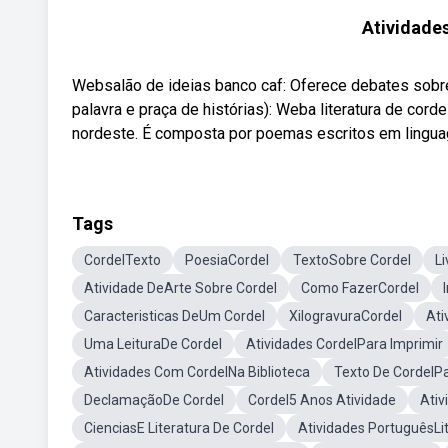
Atividade
Websalão de ideias banco caf: Oferece debates sobre t
palavra e praça de histórias): Weba literatura de cord
nordeste. É composta por poemas escritos em linguag
Tags
CordelTexto
PoesiaCordel
TextoSobre Cordel
Li
Atividade DeArte Sobre Cordel
Como FazerCordel
Caracteristicas DeUm Cordel
XilogravuraCordel
Ati
Uma LeituraDe Cordel
Atividades CordelPara Imprimir
Atividades Com CordelNa Biblioteca
Texto De CordelP
DeclamaçãoDe Cordel
Cordel5 Anos Atividade
Ativ
CienciasE Literatura De Cordel
Atividades PortuguêsLi