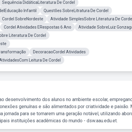
Sequência DidáticaLiteratura De Cordel
delEducação Infantil
Questões SobreLitratura De Cordel
Cordel SobreNordeste
Atividade SimplesSobre Literatura De Corde
Cordel Atividades ERespostas 6 Ano
Atividade SobreLuiz Gonzag
obre Literatura De Cordel
este
 Transformação
DecoracaoCordel Atividades
AtividadesCom Leitura De Cordel
 ao desenvolvimento dos alunos no ambiente escolar, empregan
nexões genuínas e são alimentados por criatividade e paixão. 
a jornada para se tornarem uma geração notável, utilizando abo
ipais instituições acadêmicas do mundo - dsw.aau.edu.et.