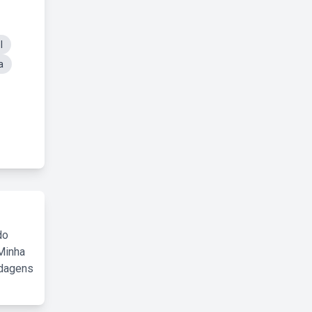
l
a
do
Minha
rdagens