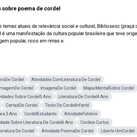
s sobre poema de cordel
emas atuais de relevância social e cultural; Bibliosesc (praça 
el é uma manifestação da cultura popular brasileira que teve ori
em popular, ricos em rimas e.
vroDe Cordel
Atividades ComLiteratura De Cordel
ImagemDe Cordel
ImagensDe Cordel
Mapa MentalSobre Cordel
vidades Sobre Cordel5 Ano
Literatura De Cordel4 Ano
CartazDe Cordel
Texto De CordelInfantil
ara 3 Ano
CordelEstudante
AtividadeFolclore
idade Sobre Literatura De Cordel6 Ano
Cordeis Curtos
teratura De Cordel
Atividade PoemaDe Cordel
Liberte UmCordel