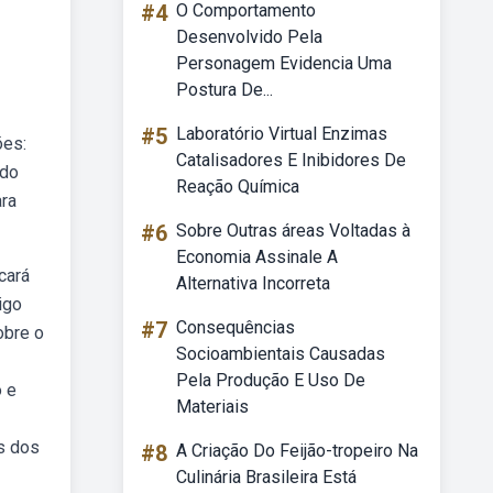
#4
O Comportamento
Desenvolvido Pela
Personagem Evidencia Uma
Postura De...
#5
Laboratório Virtual Enzimas
ões:
Catalisadores E Inibidores De
 do
Reação Química
ara
#6
Sobre Outras áreas Voltadas à
Economia Assinale A
cará
Alternativa Incorreta
igo
#7
Consequências
obre o
Socioambientais Causadas
Pela Produção E Uso De
o e
Materiais
as dos
#8
A Criação Do Feijão-tropeiro Na
Culinária Brasileira Está