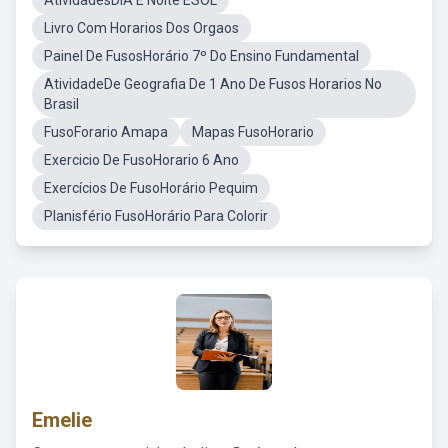
AtividadesDIA E Noite ESOL
Livro Com Horarios Dos Orgaos
Painel De FusosHorário 7º Do Ensino Fundamental
AtividadeDe Geografia De 1 Ano De Fusos Horarios No
Brasil
FusoForario Amapa
Mapas FusoHorario
Exercicio De FusoHorario 6 Ano
Exercícios De FusoHorário Pequim
Planisfério FusoHorário Para Colorir
Emelie