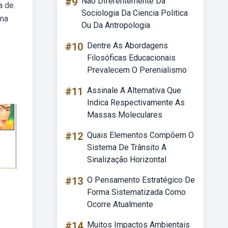
#9
Nao Diferentemente Da
a de.
Sociologia Da Ciencia Politica
 na
Ou Da Antropologia
#10
Dentre As Abordagens
Filosóficas Educacionais
Prevalecem O Perenialismo
#11
Assinale A Alternativa Que
Indica Respectivamente As
Massas Moleculares
#12
Quais Elementos Compõem O
Sistema De Trânsito A
Sinalização Horizontal
#13
O Pensamento Estratégico De
Forma Sistematizada Como
Ocorre Atualmente
#14
Muitos Impactos Ambientais