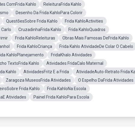
des ComFrida Kahlo
ReleituraFrida Kahlo
lismo
Desenho Da Frida KahloPara Colorir
QuestõesSobre Frida Kahlo
Frida KahloActivities
 Carlo
CruzadinhaFrida Kahlo
Frida KahloQuadros
rimir
Frida KahloReleituras
Obras Mais Famosas DeFrida Kahlo
anhol
Frida KahloCriança
Frida Kahlo AtividadeDe Colar O Cabelo
rida KahloPlanejamento
FridaKhalo Atividades
cho TextoFrida Kahlo
Atividades FridaCalo Maternal
da Kahlo
AtividadesFritz E a Frida
AtividadeAuto-Retrato Frida K
Zaragoza MuseosFrida Atividades
O Espelho DaFrida Atividades
eiroSobre Frida Kahlo
Frida KahloNa Escola
aE Atividades
Painel Frida KahloPara Escola