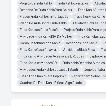
Projeto DeFrida Kahlo
Frida KahloExercícios
Ativida
Desenho De Frida KahloPara Colorir
Frida KahloSurrea
Frases Frida KahloEm Português
TrabalhosFrida Kahlo
Plano De AulaSobre Frida Kahlo
Atividade Sobrea Frida
Frida Kahloas Duas Frida's
Projeto Frida KahloPara Imp
Atividade Frida KahloDIA Da Mulher
Frida KahloEm Esp
Como DesenharFrida Kahlo
DesenhosFrida Kahlo
F
Frida KahloCaça Palavras
AtividadesBlack Frida
Tre
Frida Kahlo AtividadesAcessorios E Roupas
LapbookFri
Frida Kahlo Atividades3D
Frida KahloDesenho Simples
Atividades Frida KahloEducação Infantil
Jogo De Tabul
Titulo Frida KahloPara Imprimir
Reportagem Sobre Frid
Quadros De Frida KahloE Seus Significados