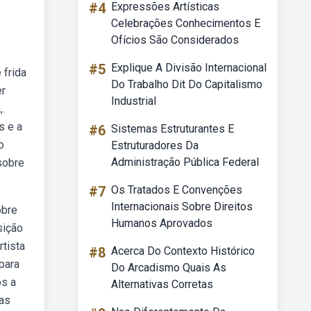
#4
Expressões Artísticas
Celebrações Conhecimentos E
Ofícios São Considerados
#5
Explique A Divisão Internacional
 frida
Do Trabalho Dit Do Capitalismo
er
Industrial
.
s e a
#6
Sistemas Estruturantes E
o
Estruturadores Da
Administração Pública Federal
sobre
#7
Os Tratados E Convenções
Internacionais Sobre Direitos
obre
Humanos Aprovados
sição
rtista
#8
Acerca Do Contexto Histórico
para
Do Arcadismo Quais As
os a
Alternativas Corretas
tas