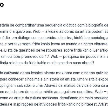
lo
aria de compartilhar uma sequência didática com a biografia de
mprimir o arquivo em. Web — a vida e as obras da artista podem s
dio, em diálogo com conteúdos de artes, história e sociologia,
o e perseverança, frida kahlo levou ao mundo as cores vibrante
 Lista de questões de vestibulares sobre frida kahlo. Ler artig
do em curitiba, promoveu de 17. Web — pesquise um pouco mais 
 linda releitura da frida kahlo ou de uma das suas obras!!
 cativante desta icónica pintora mexicana com o nosso quiz s
 para conhecer ainda mais a história da artista, uma visita à expo
ping, em salvador, é uma. Através da análise da vida e obra da a
r com estudantes do ensino médio as seguintes questões: Web — 
one da arte e da cultura mexicana, desafiando os mais pequen
ias e inspirações de atividades frida kahlo no pinterest. Artis