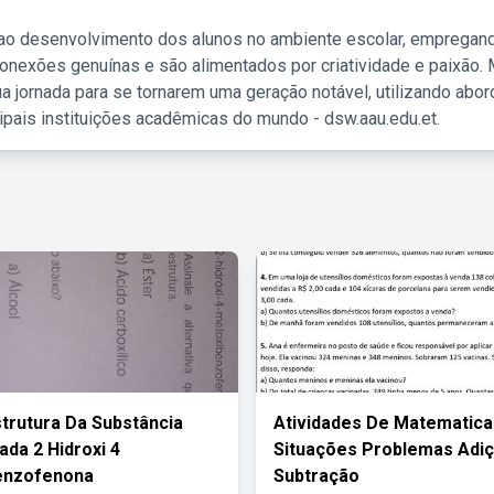
 ao desenvolvimento dos alunos no ambiente escolar, empregan
nexões genuínas e são alimentados por criatividade e paixão. 
a jornada para se tornarem uma geração notável, utilizando abo
ipais instituições acadêmicas do mundo - dsw.aau.edu.et.
strutura Da Substância
Atividades De Matematica
da 2 Hidroxi 4
Situações Problemas Adiç
enzofenona
Subtração