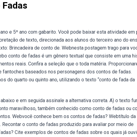
e Fadas
ano e 5º ano com gabarito. Você pode baixar esta atividade em 
rpretação de texto, direcionada aos alunos do terceiro ano do en
xto: Brincadeira de conto de. Webnesta postagem trago para vo
Webo conto de fadas é um gênero textual que consiste em uma hi
entos reais. Confira a seleção que o toda matéria. Proporciona
de fantoches baseados nos personagens dos contos de fadas.
os do quarto ou quinto ano, utilizando o texto “conto de fada da
aixo e em seguida assinale a alternativa correta. A) o texto fu
 conto maravilhoso, também conhecido como conto de fadas ou c
contos. Webvocê conhece bem os contos de fadas? Webtítulo da
. Recontar o conto de fadas produzido para avaliar por meio de
e fadas? Cite exemplos de contos de fadas sobre os quais já ouvi