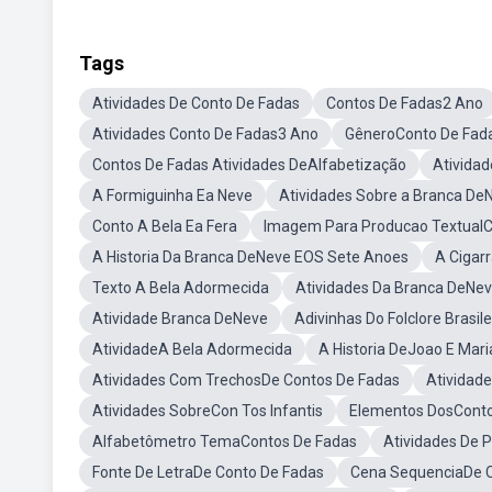
Tags
Atividades De Conto De Fadas
Contos De Fadas2 Ano
Atividades Conto De Fadas3 Ano
GêneroConto De Fad
Contos De Fadas Atividades DeAlfabetização
Atividad
A Formiguinha Ea Neve
Atividades Sobre a Branca D
Conto A Bela Ea Fera
Imagem Para Producao TextualC
A Historia Da Branca DeNeve EOS Sete Anoes
A Cigar
Texto A Bela Adormecida
Atividades Da Branca DeNev
Atividade Branca DeNeve
Adivinhas Do Folclore Brasile
AtividadeA Bela Adormecida
A Historia DeJoao E Mari
Atividades Com TrechosDe Contos De Fadas
Atividad
Atividades SobreCon Tos Infantis
Elementos DosConto
Alfabetômetro TemaContos De Fadas
Atividades De 
Fonte De LetraDe Conto De Fadas
Cena SequenciaDe C