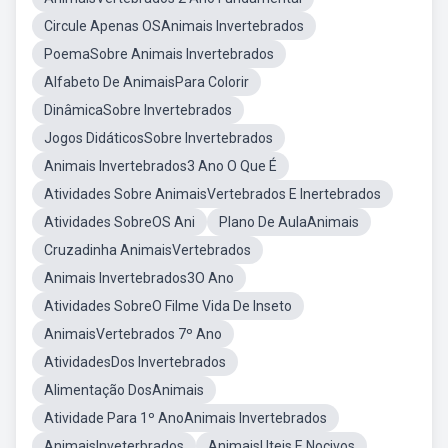
Circule Apenas OSAnimais Invertebrados
PoemaSobre Animais Invertebrados
Alfabeto De AnimaisPara Colorir
DinâmicaSobre Invertebrados
Jogos DidáticosSobre Invertebrados
Animais Invertebrados3 Ano O Que É
Atividades Sobre AnimaisVertebrados E Inertebrados
Atividades SobreOS Ani
Plano De AulaAnimais
Cruzadinha AnimaisVertebrados
Animais Invertebrados3O Ano
Atividades SobreO Filme Vida De Inseto
AnimaisVertebrados 7º Ano
AtividadesDos Invertebrados
Alimentação DosAnimais
Atividade Para 1º AnoAnimais Invertebrados
AnimaisInveterbrados
AnimaisUteis E Nocivos