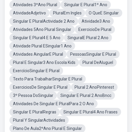
Atividades 3ºAno Plural
Singular E Plural1º Ano
AtividadeAdjetivo
PluralEm Ingles
O QueE Singular
Singular E PluralActividade 2 Ano
Atividade3 Ano
Atividades 5Ano Plural Singular
ExercicioDe Plural
Singular E Plural4 E 5 Ano
SinguralE Plural 2 Ano
Atividade Plural ESingular1 Ano
Atividades AingularE Plural
PessoasSingular E Plural
Plural E Singular3 Ano Escola Kids
Plural DeAluguel
ExercícioSingular E Plural
Texto Para TrabalharSingular E Plural
ExerciciosDe Singular E Plural
Plural 2 AnoPinterest
3º Pessoa DoSingular
Singular E Plural 2 AnoBncc
Atividades De Singular E PluralPara 2 O Ano
Singular E PluralRegras
Singular E Plural4 Ano Frases
Plural Y SingularActividades
Plano De Aula2ºAno Plural E Singular