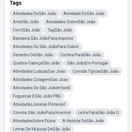
Tags
Atividades DeSão João
Atividade DoSão João
ArteSão João
Atividades SobreSão João
ForróSão João
TagSão João
Bandeira São JoãoPara Imprimir
Atividades De São JoãoPara Colorir
Desenho DeSão João
Cortina ParaSão João
Quebra-CabeçaSão João
São JoãoEm Portugal
Atividades LudicasSao Joao
Comida TípicasSão João
Atividades ColagemSao Joao
Atividades De São JoãoInfantil
Fogueiras ESão João PNG
AtividadesJuninas Pinterest
Convite São JoãoPara Imorimir
Letra ParaSão João O
AtividadesSobre Dúzia
A História DeSão João
Letras De Músicas DeSão João