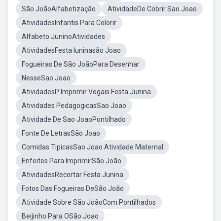
São JoãoAlfabetização
AtividadeDe Cobrir Sao Joao
AtividadesInfantis Para Colorir
Alfabeto JuninoAtividades
AtividadesFesta Iuninasão Joao
Fogueiras De São JoãoPara Desenhar
NesseSao Joao
AtividadesP Imprimir Vogais Festa Junina
Atividades PedagogicasSao Joao
Atividade De Sao JoaoPontilhado
Fonte De LetrasSão Joao
Comidas TipicasSao Joao Atividade Maternal
Enfeites Para ImprimirSão João
AtividadesRecortar Festa Junina
Fotos Das Fogueiras DeSão João
Atividade Sobre São JoãoCom Pontilhados
Beijinho Para OSão Joao