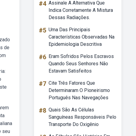
#4
Assinale A Alternativa Que
Indica Corretamente A Mistura
Dessas Radiações.
#5
Uma Das Principais
Características Observadas Na
izado
Epidemiologia Descritiva
es de
com
#6
Eram Sofridos Pelos Escravos
Quando Seus Senhores Não
Estavam Satisfeitos
ia:
o
#7
Cite Três Fatores Que
este
Determinaram O Pioneirismo
Português Nas Navegações
arem
#8
Quais São As Células
nta
Sanguíneas Responsáveis Pelo
aliana
Transporte Do Oxigênio
e seu