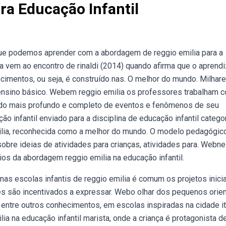
ra Educação Infantil
que podemos aprender com a abordagem de reggio emilia para a
ia vem ao encontro de rinaldi (2014) quando afirma que o aprend
imentos, ou seja, é construído nas. O melhor do mundo. Milhar
 ensino básico. Webem reggio emilia os professores trabalham 
entido mais profundo e completo de eventos e fenômenos de seu
o infantil enviado para a disciplina de educação infantil categor
ilia, reconhecida como a melhor do mundo. O modelo pedagógic
 sobre ideias de atividades para crianças, atividades para. Webn
ios da abordagem reggio emilia na educação infantil.
s escolas infantis de reggio emilia é comum os projetos inici
s são incentivados a expressar. Webo olhar dos pequenos orie
 entre outros conhecimentos, em escolas inspiradas na cidade it
a na educação infantil marista, onde a criança é protagonista d