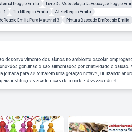
ternal IReggio Emilia
Livro De Metodologia DaEducação Reggio Emil
re 1
TextilReggio Emilia
AtelieReggio Emilia
oReggio Emilia Para Maternal 3
Pintura Baseado EmReggio Emilia
 ao desenvolvimento dos alunos no ambiente escolar, empregan
nexões genuínas e são alimentados por criatividade e paixão. 
a jornada para se tornarem uma geração notável, utilizando abo
ipais instituições acadêmicas do mundo - dsw.aau.edu.et.