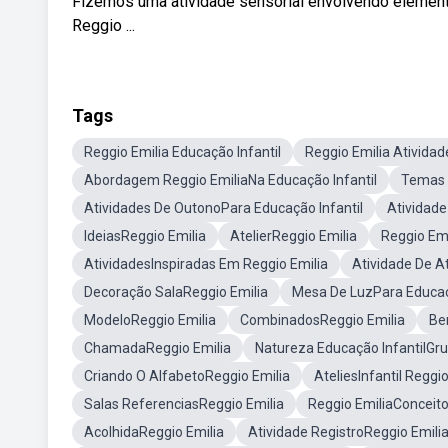
Fizemos uma atividade sensorial envolvendo element
Reggio ...
Tags
Reggio Emilia Educação Infantil
Reggio Emilia Atividad
Abordagem Reggio EmiliaNa Educação Infantil
Temas P
Atividades De OutonoPara Educação Infantil
Atividade
IdeiasReggio Emilia
AtelierReggio Emilia
Reggio Emi
AtividadesInspiradas Em Reggio Emilia
Atividade De At
Decoração SalaReggio Emilia
Mesa De LuzPara Educaçã
ModeloReggio Emilia
CombinadosReggio Emilia
Be
ChamadaReggio Emilia
Natureza Educação InfantilGru
Criando O AlfabetoReggio Emilia
AteliesInfantil Reggio
Salas ReferenciasReggio Emilia
Reggio EmiliaConceit
AcolhidaReggio Emilia
Atividade RegistroReggio Emili