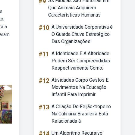
#9
As Fábulas São Histórias Em
Que Animais Adquirem
e
Características Humanas
o.
ra a
#10
A Universidade Corporativa é
O Guarda Chuva Estratégico
raram
Das Organizações
#11
A Identidade E A Alteridade
Podem Ser Compreendidas
Respectivamente Como:
#12
Atividades Corpo Gestos E
Movimentos Na Educação
Infantil Para Imprimir
#13
A Criação Do Feijão-tropeiro
Na Culinária Brasileira Está
Relacionada à
#14
Um Algoritmo Recursivo