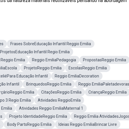
os da natureza materiais reutilizáveis pensando na abordagem
es
Frases SobreEducação Infantil Reggio Emilia
rojetosEducação Infantil Regio Emilia
 Reggio Emilia
Reggio EmiliaPedagogia
PropostasReggio Emilia
liaEscola
ProjetoReggio Emilia
EscolasReggio Emilia
eliéPara Educação Infantil
Reggio EmiliaDecoration
o Infantil
BrinquedosReggio Emilia
Reggio EmiliaPaletadevora
rçárioReggio Emilia
CitaçõesReggio Emilia
CriançaReggio Emilia
po 3 Regio Emilia
Atividades ReggioEmila
 Emilia
Atividades Reggio EmiliaMaternal 1
os
Projeto IdentidadeReggio Emilia
Reggio Emilia AtividadesJogo
a
Body PartsReggio Emilia
Ideias Reggio EmiliaBrincar Livre