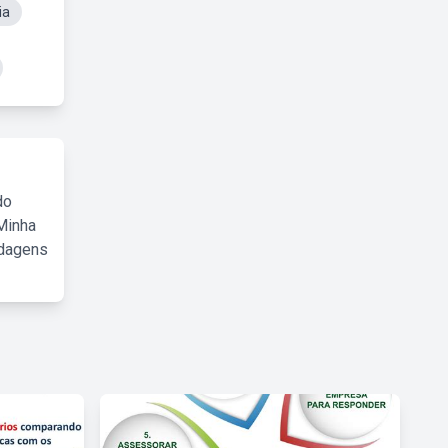
ia
do
Minha
rdagens