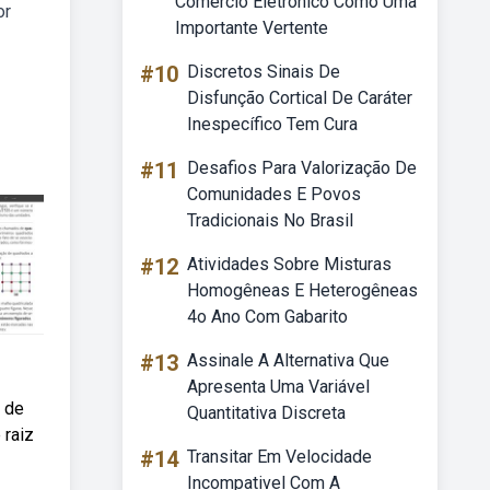
Comercio Eletronico Como Uma
or
Importante Vertente
#10
Discretos Sinais De
Disfunção Cortical De Caráter
Inespecífico Tem Cura
#11
Desafios Para Valorização De
Comunidades E Povos
Tradicionais No Brasil
#12
Atividades Sobre Misturas
Homogêneas E Heterogêneas
4o Ano Com Gabarito
#13
Assinale A Alternativa Que
Apresenta Uma Variável
 de
Quantitativa Discreta
 raiz
#14
Transitar Em Velocidade
Incompativel Com A