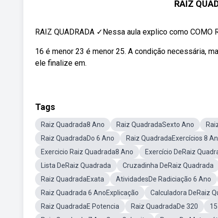
RAIZ QUAD
RAIZ QUADRADA ✓Nessa aula explico como COMO 
16 é menor 23 é menor 25. A condição necessária, ma
ele finalize em.
Tags
Raiz Quadrada8 Ano
Raiz QuadradaSexto Ano
Rai
Raiz QuadradaDo 6 Ano
Raiz QuadradaExercícios 8 A
Exercicio Raiz Quadrada8 Ano
Exercício DeRaiz Quadr
Lista DeRaiz Quadrada
Cruzadinha DeRaiz Quadrada
Raiz QuadradaExata
AtividadesDe Radiciação 6 Ano
Raiz Quadrada 6 AnoExplicação
Calculadora DeRaiz 
Raiz QuadradaE Potencia
Raiz QuadradaDe 320
15