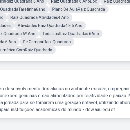
icaRaiz Quadrada 6 Ano
Raiz Quadrada 6 AnoDoc
Raiz Quadrad
 QuadradaTarefinha6ano
Plano De AulaRaiz Quadrada
no
Raiz Quadrada Atividades4 Ano
idades
Atividades Raiz Quadrada4 E 5 Ano
iz Quadrada 6º Ano
Todas asRaiz Quadradas 6Ano
ada 6 Ano
De ComporRaiz Quadrada
Numérica ComRaiz Quadrada
 ao desenvolvimento dos alunos no ambiente escolar, empregan
nexões genuínas e são alimentados por criatividade e paixão. 
a jornada para se tornarem uma geração notável, utilizando abo
ipais instituições acadêmicas do mundo - dsw.aau.edu.et.