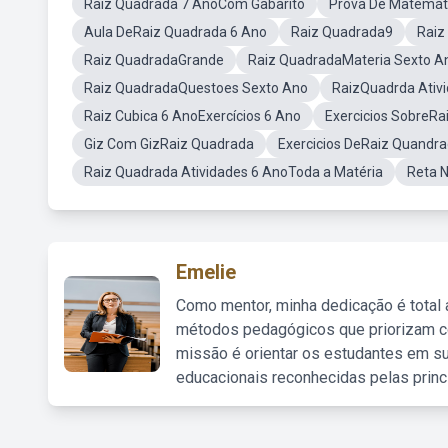
Raiz Quadrada 7 AnoCom Gabarito
Prova De Matemát
Aula DeRaiz Quadrada 6 Ano
Raiz Quadrada9
Raiz
Raiz QuadradaGrande
Raiz QuadradaMateria Sexto A
Raiz QuadradaQuestoes Sexto Ano
RaizQuadrda Ativ
Raiz Cubica 6 AnoExercícios 6 Ano
Exercicios SobreRa
Giz Com GizRaiz Quadrada
Exercicios DeRaiz Quandr
Raiz Quadrada Atividades 6 AnoToda a Matéria
Reta 
Emelie
Como mentor, minha dedicação é total
métodos pedagógicos que priorizam co
missão é orientar os estudantes em su
educacionais reconhecidas pelas princ