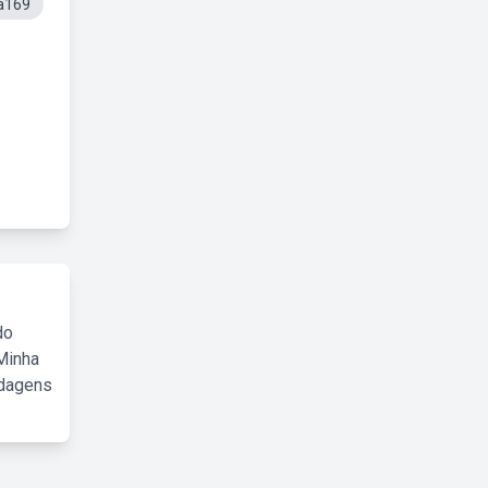
a169
do
Minha
rdagens