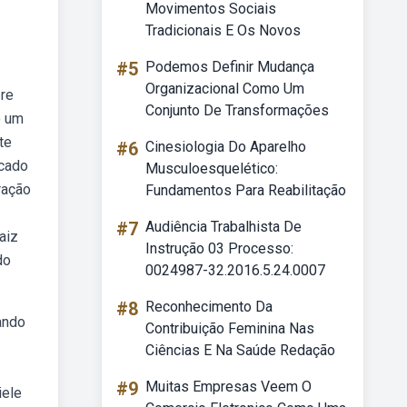
Movimentos Sociais
Tradicionais E Os Novos
#5
Podemos Definir Mudança
Organizacional Como Um
bre
Conjunto De Transformações
o um
te
#6
Cinesiologia Do Aparelho
icado
Musculoesquelético:
ração
Fundamentos Para Reabilitação
#7
Audiência Trabalhista De
aiz
Instrução 03 Processo:
do
0024987-32.2016.5.24.0007
#8
Reconhecimento Da
ando
Contribuição Feminina Nas
Ciências E Na Saúde Redação
#9
Muitas Empresas Veem O
iele