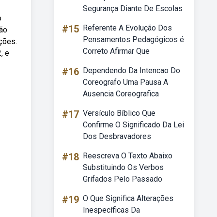
Segurança Diante De Escolas
o
#15
Referente A Evolução Dos
ção
Pensamentos Pedagógicos é
ções.
Correto Afirmar Que
, e
#16
Dependendo Da Intencao Do
Coreografo Uma Pausa A
Ausencia Coreografica
#17
Versículo Bíblico Que
Confirme O Significado Da Lei
Dos Desbravadores
#18
Reescreva O Texto Abaixo
Substituindo Os Verbos
Grifados Pelo Passado
#19
O Que Significa Alterações
Inespecíficas Da