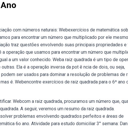
 Ano
adiciação com números naturais: Webexercícios de matemática so
usamos para encontrar um número que multiplicado por ele mesm
iação traz questões envolvendo suas principais propriedades e 
 é a operação que usamos para encontrar um número que multipl
ual a um valor conhecido. Weba raiz quadrada é um tipo de ope
outras. Ela é a operação inversa da pot ê ncia de dois, ou seja,
da podem ser usados para dominar a resolução de problemas de r
 mas é. Webencontre exercícios de raiz quadrada para o 6º ano 
ntificar. Webcom a raiz quadrada, procuramos um número que, qu
 quadrada. A seguir, veremos um resumo da raiz quadrada.
esolver problemas envolvendo quadrados perfeitos e áreas de
mática 6o ano. Atividade para estudo domiciliar 3° semana: Dan