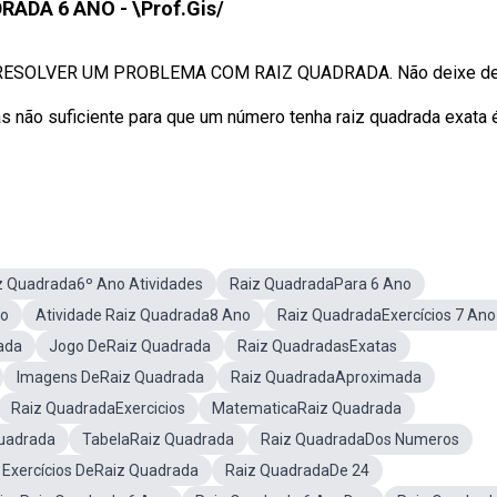
RADA 6 ANO - \Prof.Gis/
RESOLVER UM PROBLEMA COM RAIZ QUADRADA. Não deixe de .
s não suficiente para que um número tenha raiz quadrada exata 
z Quadrada6º Ano Atividades
Raiz QuadradaPara 6 Ano
no
Atividade Raiz Quadrada8 Ano
Raiz QuadradaExercícios 7 Ano
ada
Jogo DeRaiz Quadrada
Raiz QuadradasExatas
Imagens DeRaiz Quadrada
Raiz QuadradaAproximada
Raiz QuadradaExercicios
MatematicaRaiz Quadrada
Quadrada
TabelaRaiz Quadrada
Raiz QuadradaDos Numeros
 Exercícios DeRaiz Quadrada
Raiz QuadradaDe 24