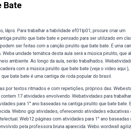
e Bate
o, lápis. Para trabalhar a habilidade ef01lp01, procure criar um
ntiga pirulito que bate bate e pensado para ser utilizado em cl
podem ser feitas com a canção pirulito que bate bate. É uma ca
da. Weba unidade temática desta aula será a música pirulito, que 
eio ambiente. Ao longo da aula, serão trabalhados. Webativida
ncadeira com a música pirulito que bate bate (veja o vídeo aqui ),
 que bate bate é uma cantiga de roda popular do brasil.
das por textos ritmados e com repetições, próprios das. Webest
, contem 17 atividades envolvendo: Webatividades para trabalhar
idades para 1° ano baseadas na cantiga pirulito que bate bate. 
ecida. Webno gigi atividades, oferecendo atividades educativas
telectual. Web12 páginas com atividades para 1° ano baseadas 
senvolvido pela professora bruna aparecida. Webo wordwall agili