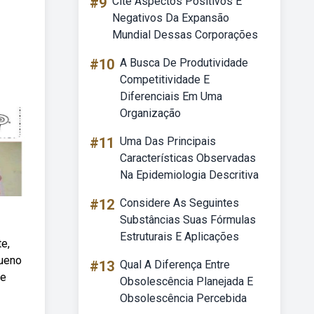
#9
Cite Aspectos Positivos E
Negativos Da Expansão
Mundial Dessas Corporações
#10
A Busca De Produtividade
Competitividade E
Diferenciais Em Uma
Organização
#11
Uma Das Principais
Características Observadas
Na Epidemiologia Descritiva
#12
Considere As Seguintes
Substâncias Suas Fórmulas
Estruturais E Aplicações
e,
queno
#13
Qual A Diferença Entre
te
Obsolescência Planejada E
Obsolescência Percebida