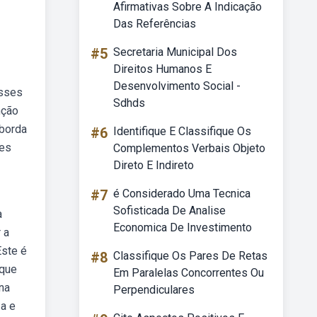
Afirmativas Sobre A Indicação
Das Referências
#5
Secretaria Municipal Dos
Direitos Humanos E
Desenvolvimento Social -
asses
Sdhds
nção
aborda
#6
Identifique E Classifique Os
des
Complementos Verbais Objeto
Direto E Indireto
#7
é Considerado Uma Tecnica
Sofisticada De Analise
a
Economica De Investimento
 a
Este é
#8
Classifique Os Pares De Retas
 que
Em Paralelas Concorrentes Ou
na
Perpendiculares
za e