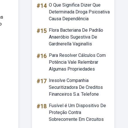
#14
O Que Significa Dizer Que
Determinada Droga Psicoativa
as
Causa Dependência
o
#15
Flora Bacteriana De Padrão
Anaeróbio Sugestiva De
Gardnerella Vaginallis
#16
Para Resolver Cálculos Com
Potência Vale Relembrar
Algumas Propriedades
#17
Iresolve Companhia
Securitizadora De Creditos
Financeiros S.a. Telefone
#18
Fusível é Um Dispositivo De
Proteção Contra
Sobrecorrente Em Circuitos