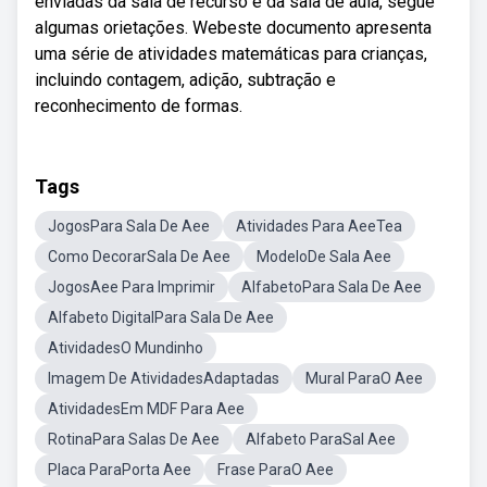
enviadas da sala de recurso e da sala de aula, segue
algumas orietações. Webeste documento apresenta
uma série de atividades matemáticas para crianças,
incluindo contagem, adição, subtração e
reconhecimento de formas.
Tags
JogosPara Sala De Aee
Atividades Para AeeTea
Como DecorarSala De Aee
ModeloDe Sala Aee
JogosAee Para Imprimir
AlfabetoPara Sala De Aee
Alfabeto DigitalPara Sala De Aee
AtividadesO Mundinho
Imagem De AtividadesAdaptadas
Mural ParaO Aee
AtividadesEm MDF Para Aee
RotinaPara Salas De Aee
Alfabeto ParaSal Aee
Placa ParaPorta Aee
Frase ParaO Aee