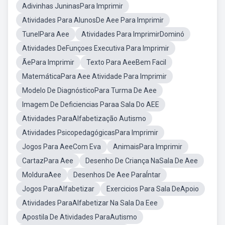
Adivinhas JuninasPara Imprimir
Atividades Para AlunosDe Aee Para Imprimir
TunelPara Aee
Atividades Para ImprimirDominó
Atividades DeFunçoes Executiva Para Imprimir
ÃePara Imprimir
Texto Para AeeBem Facil
MatemáticaPara Aee Atividade Para Imprimir
Modelo De DiagnósticoPara Turma De Aee
Imagem De Deficiencias Paraa Sala Do AEE
Atividades ParaAlfabetização Autismo
Atividades PsicopedagógicasPara Imprimir
Jogos Para AeeCom Eva
AnimaisPara Imprimir
CartazPara Aee
Desenho De Criança NaSala De Aee
MolduraAee
Desenhos De Aee ParaÍntar
Jogos ParaAlfabetizar
Exercicios Para Sala DeApoio
Atividades ParaAlfabetizar Na Sala Da Eee
Apostila De Atividades ParaAutismo