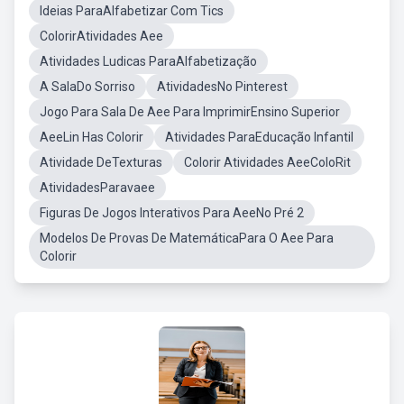
Ideias ParaAlfabetizar Com Tics
ColorirAtividades Aee
Atividades Ludicas ParaAlfabetização
A SalaDo Sorriso
AtividadesNo Pinterest
Jogo Para Sala De Aee Para ImprimirEnsino Superior
AeeLin Has Colorir
Atividades ParaEducação Infantil
Atividade DeTexturas
Colorir Atividades AeeColoRit
AtividadesParavaee
Figuras De Jogos Interativos Para AeeNo Pré 2
Modelos De Provas De MatemáticaPara O Aee Para
Colorir