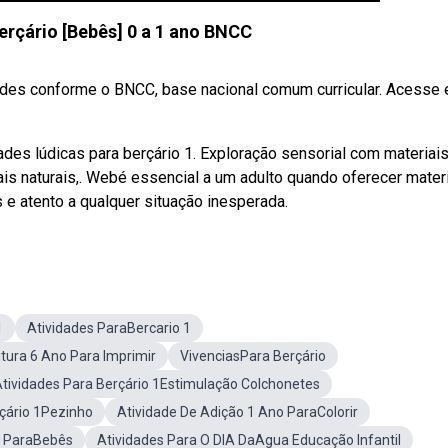
erçário [Bebês] 0 a 1 ano BNCC
idades conforme o BNCC, base nacional comum curricular. Acesse 
es lúdicas para berçário 1. Exploração sensorial com materiai
ais naturais,. Webé essencial a um adulto quando oferecer mater
e atento a qualquer situação inesperada.
1
Atividades ParaBercario 1
itura 6 Ano Para Imprimir
VivenciasPara Berçário
tividades Para Berçário 1Estimulação Colchonetes
rçário 1Pezinho
Atividade De Adição 1 Ano ParaColorir
s ParaBebês
Atividades Para O DIA DaAgua Educação Infantil