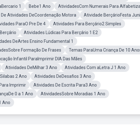
aBercario 1
Bebe1 Ano
AtividadesCom Numerais Para Alfabetiz
 De Atividades DeCoordenação Motora
Atividade BerçárioFesta Jun
vidades ParaO Pre De 4
Atividades Para Berçário2 Simples
Berçário
Atividades Lúdicas Para Berçário 1 E2
idades DeArtes Ensino Fundamental 1
dadesSobre Formação De Frases
Temas ParaUma Criança De 10 Ano
ucação Infantil ParaImprimir DIA Das Mães
Atividades DeMilhar 3 Ano
Atividades Com aLetra J 1 Ano
Silabas 2 Ano
Atividades DeDesafios 3 Ano
Para Imprimir
Atividades De Escrita Para3 Ano
iançaDe 0 a 1 Ano
AtividadesSobre Moradias 1 Ano
 1 Ano