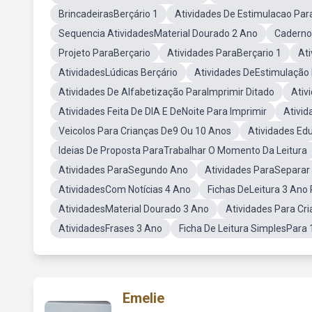
BrincadeirasBerçário 1
Atividades De Estimulacao Par
Sequencia AtividadesMaterial Dourado 2 Ano
Caderno
Projeto ParaBerçario
Atividades ParaBerçario 1
Ati
AtividadesLúdicas Berçário
Atividades DeEstimulação 
Atividades De Alfabetização ParaImprimir Ditado
Ativ
Atividades Feita De DIA E DeNoite Para Imprimir
Ativi
Veicolos Para Crianças De9 Ou 10 Anos
Atividades Ed
Ideias De Proposta ParaTrabalhar O Momento Da Leitura
Atividades ParaSegundo Ano
Atividades ParaSeparar 
AtividadesCom Notícias 4 Ano
Fichas DeLeitura 3 Ano 
AtividadesMaterial Dourado 3 Ano
Atividades Para Cr
AtividadesFrases 3 Ano
Ficha De Leitura SimplesPara
Emelie