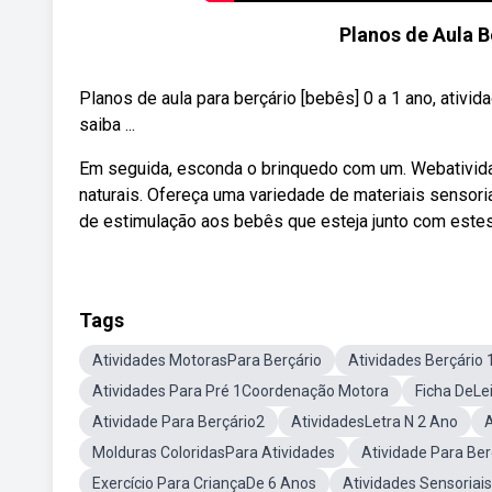
Planos de Aula B
Planos de aula para berçário [bebês] 0 a 1 ano, ativ
saiba ...
Em seguida, esconda o brinquedo com um. Webatividad
naturais. Ofereça uma variedade de materiais sensori
de estimulação aos bebês que esteja junto com estes 
Tags
Atividades MotorasPara Berçário
Atividades Berçário 
Atividades Para Pré 1Coordenação Motora
Ficha DeLe
Atividade Para Berçário2
AtividadesLetra N 2 Ano
A
Molduras ColoridasPara Atividades
Atividade Para Be
Exercício Para CriançaDe 6 Anos
Atividades Sensoriai