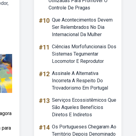
Utilizadas Para Promover O
dor,
Controle De Pragas
#10
Que Acontecimentos Devem
Ser Relembrados No Dia
Internacional Da Mulher
#11
Ciências Morfofuncionais Dos
Sistemas Tegumentar
Locomotor E Reprodutor
#12
Assinale A Alternativa
Incorreta A Respeito Do
Trovadorismo Em Portugal
#13
Serviços Ecossistêmicos Que
São Aqueles Benefícios
 agora
Diretos E Indiretos
#14
Os Portugueses Chegaram Ao
s para
Território Depois Denominado