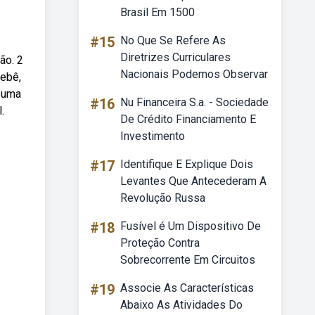
Brasil Em 1500
#15
No Que Se Refere As
Diretrizes Curriculares
ão. 2
Nacionais Podemos Observar
bebê,
a uma
#16
Nu Financeira S.a. - Sociedade
.
De Crédito Financiamento E
Investimento
#17
Identifique E Explique Dois
Levantes Que Antecederam A
Revolução Russa
#18
Fusível é Um Dispositivo De
Proteção Contra
Sobrecorrente Em Circuitos
#19
Associe As Características
Abaixo As Atividades Do