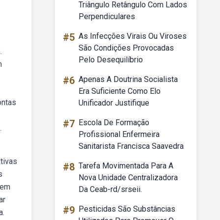
Triângulo Retângulo Com Lados
Perpendiculares
#5
As Infecções Virais Ou Viroses
São Condições Provocadas
.
Pelo Desequilíbrio
m
#6
Apenas A Doutrina Socialista
Era Suficiente Como Elo
ontas
Unificador Justifique
#7
Escola De Formação
.
Profissional Enfermeira
Sanitarista Francisca Saavedra
tivas
#8
Tarefa Movimentada Para A
s
Nova Unidade Centralizadora
 em
Da Ceab-rd/srseii.
ar
#9
Pesticidas São Substâncias
a.