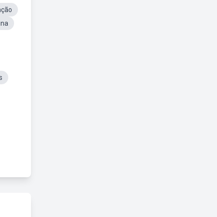
ação
ina
s