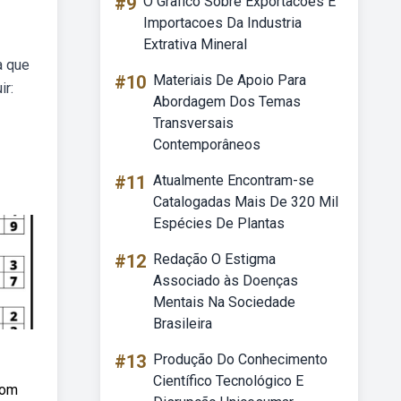
#9
O Grafico Sobre Exportacoes E
Importacoes Da Industria
Extrativa Mineral
a que
#10
Materiais De Apoio Para
ir:
Abordagem Dos Temas
Transversais
Contemporâneos
#11
Atualmente Encontram-se
Catalogadas Mais De 320 Mil
Espécies De Plantas
#12
Redação O Estigma
Associado às Doenças
Mentais Na Sociedade
Brasileira
#13
Produção Do Conhecimento
Científico Tecnológico E
com