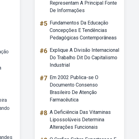
Representam A Principal Fonte
De Informações
#5
Fundamentos Da Educação
Concepções E Tendências
Pedagógicas Contemporâneas
#6
Explique A Divisão Internacional
ação
Do Trabalho Dit Do Capitalismo
Industrial
a
#7
Em 2002 Publica-se O
Documento Consenso
Brasileiro De Atenção
Farmacêutica
eira
cando
#8
A Deficiência Das Vitaminas
Lipossolúveis Determina
Alterações Funcionais
randes