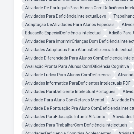
Atividade De PortuguêsPara Alunos Com Deficiência Intel
Atividades Para Deficiência IntelectualLeve
Trabalhand
Adaptação DeAtividades Para Alunos Especiais
Ativid
Educação EspecialDeficiência Intelectual
Adição Para 
Atividades Para ImprimirCrianças Dom Deficiência Intelec
Atividades Adaptadas Para AlunosDeficiencia Intelectual
Atividade Diferenciada Para Alunos ComDeficiencia Intele
Avaliação Pronta Para Alunos ComDificiência Cognitiva
Atividade Ludica Para Alunos ComDeficiencia
Atividad
Atividades Informatica ParaDeficientes Intelectuais PDF
Atividades ParaDeficiente Intelectual Português
Ativi
Atividade Para Aluno ComRetardo Mental
Atividade Pa
Atividade De Pontuação Pra Aluno ComDeficiencia Intelct
Atividades ParaEducação Infantil Alfabeto
Atividades
Atividades Para TrabalharCom Deficiência Intelectuais
AtividadesDeficiencia Cognitiva Adolescentes
Atividad