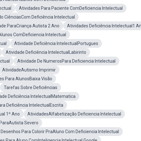
ectual
Atividades Para Paciente ComDeficiencia Intelectual
o CiênciasCom Deficiência Intelectual
ade ParaCriança Autista 2 Ano
Atividades Deficiência Intelectual1 A
Alunos ComDeficiencia Intelectual
tual
Atividade Deficiência IntelectualPortugues
Atividade Deficiência IntelectualLabirinto
ctual
Atividade De NumerosPara Deficiencia Intelectual
AtividadeAutismo Imprimir
es Para AlunosBaixa Visão
Tarefas Sobre Deficiências
dade Deficiência IntelectualMatematica
ra Deficiência IntelectualEscrita
ual 1º Ano
AtividadesAlfabetização Deficiencia Intelectual
 ParaAutista Severo
Desenhos Para Colorir PraAluno Com Deficiencia Intelectual
es Para Aluno ComInteligencia Intelectual Google