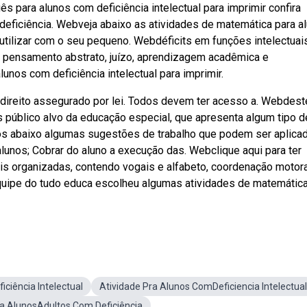
ês para alunos com deficiência intelectual para imprimir confira
deficiência. Webveja abaixo as atividades de matemática para a
e utilizar com o seu pequeno. Webdéficits em funções intelectuai
, pensamento abstrato, juízo, aprendizagem acadêmica e
nos com deficiência intelectual para imprimir.
m direito assegurado por lei. Todos devem ter acesso a. Webdest
s público alvo da educação especial, que apresenta algum tipo d
os abaixo algumas sugestões de trabalho que podem ser aplica
unos; Cobrar do aluno a execução das. Webclique aqui para ter
is organizadas, contendo vogais e alfabeto, coordenação motora
quipe do tudo educa escolheu algumas atividades de matemática
iciência Intelectual
Atividade Pra Alunos ComDeficiencia Intelectual
ra AlunosAdultos Com Deficiência