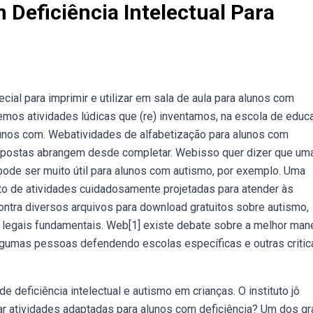
 Deficiência Intelectual Para
ial para imprimir e utilizar em sala de aula para alunos com
mos atividades lúdicas que (re) inventamos, na escola de educ
alunos com. Webatividades de alfabetização para alunos com
 propostas abrangem desde completar. Webisso quer dizer que um
 pode ser muito útil para alunos com autismo, por exemplo. Uma
o de atividades cuidadosamente projetadas para atender às
ntra diversos arquivos para download gratuitos sobre autismo,
cos legais fundamentais. Web[1] existe debate sobre a melhor man
 algumas pessoas defendendo escolas específicas e outras criti
 deficiência intelectual e autismo em crianças. O instituto jô
ar atividades adaptadas para alunos com deficiência? Um dos g