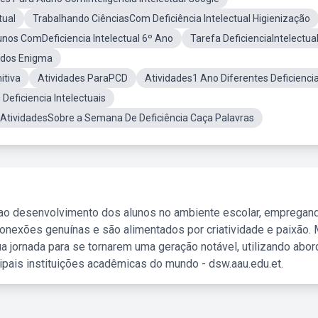
tual
Trabalhando CiênciasCom Deficiência Intelectual Higienização
unos ComDeficiencia Intelectual 6º Ano
Tarefa DeficienciaIntelectua
zados Enigma
itiva
Atividades ParaPCD
Atividades1 Ano Diferentes Deficienci
eficiencia Intelectuais
AtividadesSobre a Semana De Deficiência Caça Palavras
 ao desenvolvimento dos alunos no ambiente escolar, empregan
nexões genuínas e são alimentados por criatividade e paixão. 
a jornada para se tornarem uma geração notável, utilizando abo
ipais instituições acadêmicas do mundo - dsw.aau.edu.et.