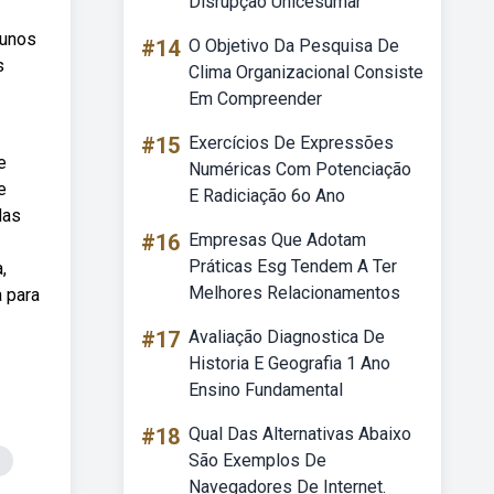
Disrupção Unicesumar
lunos
#14
O Objetivo Da Pesquisa De
s
Clima Organizacional Consiste
Em Compreender
#15
Exercícios De Expressões
e
Numéricas Com Potenciação
e
E Radiciação 6o Ano
das
#16
Empresas Que Adotam
Práticas Esg Tendem A Ter
,
Melhores Relacionamentos
 para
#17
Avaliação Diagnostica De
Historia E Geografia 1 Ano
Ensino Fundamental
#18
Qual Das Alternativas Abaixo
São Exemplos De
Navegadores De Internet.