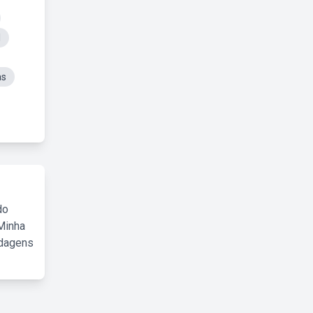
l
as
do
Minha
rdagens