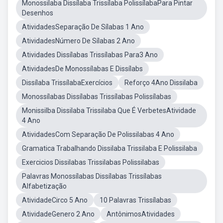
Monossilaba Dissílaba Trissílaba PolissílabaPara Pintar
Desenhos
AtividadesSeparação De Sílabas 1 Ano
AtividadesNúmero De Sílabas 2 Ano
Atividades Dissílabas Trissílabas Para3 Ano
AtividadesDe Monossílabas E Dissílabs
Dissílaba TrissílabaExercícios
Reforço 4Ano Dissilaba
Monossílabas Dissílabas Trissílabas Polissílabas
Monissilba Dissilaba Trissilaba Que É VerbetesAtividade
4 Ano
AtividadesCom Separação De Polissilabas 4 Ano
Gramatica Trabalhando Dissilaba Trissilaba E Polissilaba
Exercicios Dissilabas Trissilabas Polissilabas
Palavras Monossílabas Dissílabas Trissílabas
Alfabetização
AtividadeCirco 5 Ano
10 Palavras Trissílabas
AtividadeGenero 2 Ano
AntônimosAtividades