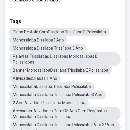
Tags
Plano De Aula ComDissílaba Trissílaba E Polissílaba
Monossilaba Dissilaba3 Ano
Monossílaba Dissílaba Trissílaba 3 Ano
Palavras Trissilabas Dissilabas Monossilabas E
Polissilabas
Banner MonossílabaDissilaba Trissilaba E Polissilaba
AtividadesSílabas 1 Ano
MonossilabaDissílaba Trissílaba Polissílaba
Monossilaba Dissilaba Trissilaba Polissilaba3 Ano
2 Ano AtividadePolissilaba Monossilaba
Acessaber Atividades Para O3 Ano Com Respostas
Monossílaba Dissílaba Trissílaba
Monossilaba Dissilaba Trissilaba Polissilaba Para 3ºAno