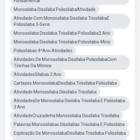
Fundamental
Monosilaba Dissilaba PolissilabaAtividade
Atividade Com Monossílaba Dissílaba TrissílabaE
Polissílaba 3-Serie
Monossilaba Dissílaba Trissílaba Polissílaba2 Ano
Monossilaba Dissilaba Trissilaba Polissilaba 4Ano
Polissílabas 4ºAno Atividades
Atividades De Monossílaba Dissílaba PolissílabaCom
Tirinhas Da Mônica
AtividadesSílabas 2 Ano
Cartazes MonossilabaDissílaba Trissílaba Polissílaba
Atividade Monossílaba Dissílaba Trissílaba
AtividadesDe Monosilaba Disilaba Trissilaba E Polissilaba
3 Ano
AtividadeCruzadinha Monossilaba Dissílaba Trissílaba
Palavras Monossilabas Dissilabas Trissilaba E Polissilaba
Explicação De MonossilabaDissílaba Trissílaba Polissílaba