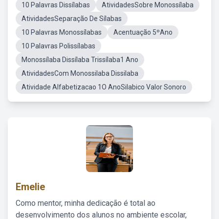
10 Palavras Dissílabas
AtividadesSobre Monossílaba
AtividadesSeparação De Sílabas
10 Palavras Monossílabas
Acentuação 5ºAno
10 Palavras Polissílabas
Monossílaba Dissílaba Trissílaba1 Ano
AtividadesCom Monossilaba Dissilaba
Atividade Alfabetizacao 1O AnoSilabico Valor Sonoro
Emelie
Como mentor, minha dedicação é total ao
desenvolvimento dos alunos no ambiente escolar,