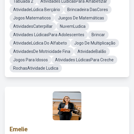
Tabuada 2
Atividades LudicasPara Alfabetizar
AtividadeLúdica Berçário
Brincadeira DasCores
Jogos Matematicos
Juegos De Matemáticas
AtividadesCaterpillar
NuvemLudica
Atividades LúdicasPara Adolescentes
Brincar
AtividadeLúdica Do Alfabeto
Jogo De Multiplicação
AtividadesDe Motricidade Fina
AtividadeBalão
Jogos Para Idosos
Atividades LúdicasPara Creche
RochasAtividade Ludica
Emelie