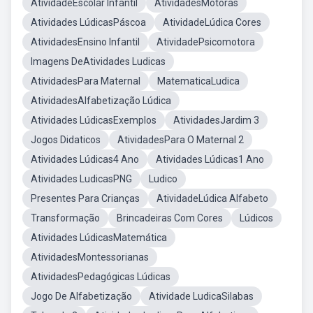
AtividadeEscolar Infantil
AtividadesMotoras
Atividades LúdicasPáscoa
AtividadeLúdica Cores
AtividadesEnsino Infantil
AtividadePsicomotora
Imagens DeAtividades Ludicas
AtividadesPara Maternal
MatematicaLudica
AtividadesAlfabetização Lúdica
Atividades LúdicasExemplos
AtividadesJardim 3
Jogos Didaticos
AtividadesPara O Maternal 2
Atividades Lúdicas4 Ano
Atividades Lúdicas1 Ano
Atividades LudicasPNG
Ludico
Presentes Para Crianças
AtividadeLúdica Alfabeto
Transformação
Brincadeiras Com Cores
Lúdicos
Atividades LúdicasMatemática
AtividadesMontessorianas
AtividadesPedagógicas Lúdicas
Jogo De Alfabetização
Atividade LudicaSilabas