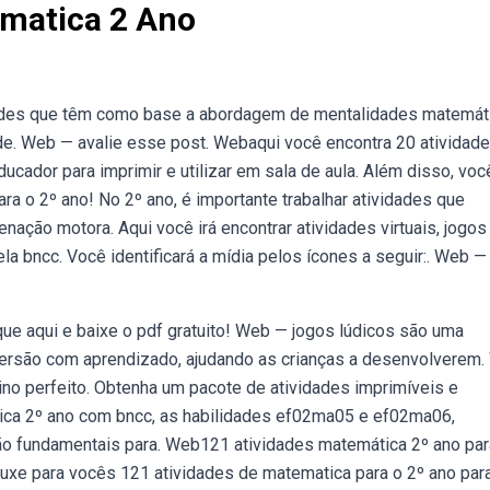
ematica 2 Ano
idades que têm como base a abordagem de mentalidades matemát
e. Web — avalie esse post. Webaqui você encontra 20 atividad
cador para imprimir e utilizar em sala de aula. Além disso, voc
a o 2º ano! No 2º ano, é importante trabalhar atividades que
enação motora. Aqui você irá encontrar atividades virtuais, jogos
a bncc. Você identificará a mídia pelos ícones a seguir:. Web —
ique aqui e baixe o pdf gratuito! Web — jogos lúdicos são uma
ersão com aprendizado, ajudando as crianças a desenvolverem
nsino perfeito. Obtenha um pacote de atividades imprimíveis e
tica 2º ano com bncc, as habilidades ef02ma05 e ef02ma06,
ão fundamentais para. Web121 atividades matemática 2º ano par
rouxe para vocês 121 atividades de matematica para o 2º ano para