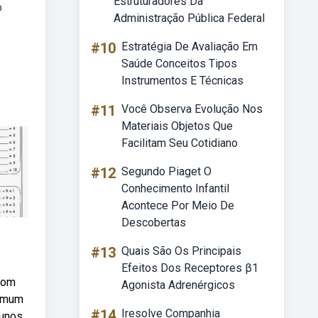
Estruturadores Da
o
Administração Pública Federal
#10
Estratégia De Avaliação Em
Saúde Conceitos Tipos
Instrumentos E Técnicas
#11
Você Observa Evolução Nos
Materiais Objetos Que
Facilitam Seu Cotidiano
#12
Segundo Piaget O
Conhecimento Infantil
Acontece Por Meio De
Descobertas
#13
Quais São Os Principais
Efeitos Dos Receptores β1
 com
Agonista Adrenérgicos
comum
#14
Iresolve Companhia
unos.