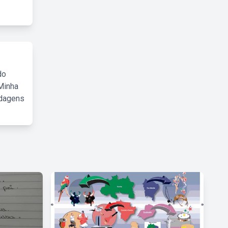
do
Minha
rdagens