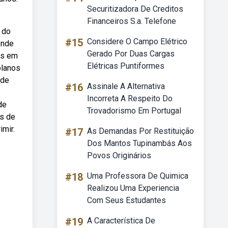
Securitizadora De Creditos
Financeiros S.a. Telefone
 do
#15
Considere O Campo Elétrico
onde
Gerado Por Duas Cargas
os em
Elétricas Puntiformes
planos
 de
#16
Assinale A Alternativa
Incorreta A Respeito Do
de
Trovadorismo Em Portugal
es de
imir.
#17
As Demandas Por Restituição
Dos Mantos Tupinambás Aos
Povos Originários
#18
Uma Professora De Quimica
Realizou Uma Experiencia
Com Seus Estudantes
#19
A Característica De