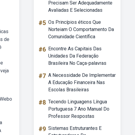
Precisam Ser Adequadamente
Avaliadas E Selecionadas
#5
Os Princípios éticos Que
Norteiam O Comportamento Da
icas
Comunidade Científica
es de
ê
#6
Encontre As Capitais Das
Unidades Da Federação
 e
Brasileira No Caça-palavras
 veja
#7
A Necessidade De Implementar
A Educação Financeira Nas
Escolas Brasileiras
. Webo
#8
Tecendo Linguagens Língua
Portuguesa 7 Ano Manual Do
Professor Respostas
a
#9
Sistemas Estruturantes E
.