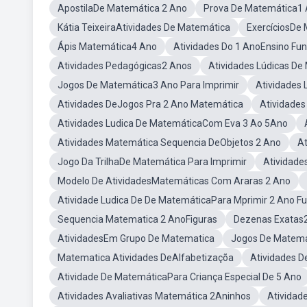
ApostilaDe Matemática 2 Ano
Prova De Matemática1 
Kátia TeixeiraAtividades De Matemática
ExercíciosDe
Ápis Matemática4 Ano
Atividades Do 1 AnoEnsino Fu
Atividades Pedagógicas2 Anos
Atividades Lúdicas De
Jogos De Matemática3 Ano Para Imprimir
Atividades
Atividades DeJogos Pra 2 Ano Matemática
Atividades
Atividades Ludica De MatemáticaCom Eva 3 Ao 5Ano
Atividades Matemática Sequencia DeObjetos 2 Ano
A
Jogo Da TrilhaDe Matemática Para Imprimir
Atividade
Modelo De AtividadesMatemáticas Com Araras 2 Ano
Atividade Ludica De De MatemáticaPara Mprimir 2 Ano 
Sequencia Matematica 2 AnoFiguras
Dezenas Exatas
AtividadesEm Grupo De Matematica
Jogos De Matemá
Matematica Atividades DeAlfabetizaçõa
Atividades D
Atividade De MatemáticaPara Criança Especial De 5 Ano
Atividades Avaliativas Matemática 2Aninhos
Ativida