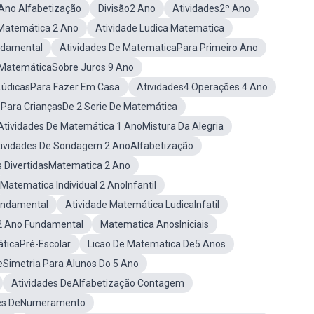
Ano Alfabetização
Divisão2 Ano
Atividades2º Ano
 Matemática 2 Ano
Atividade Ludica Matematica
ndamental
Atividades De MatematicaPara Primeiro Ano
 MatemáticaSobre Juros 9 Ano
 LúdicasPara Fazer Em Casa
Atividades4 Operações 4 Ano
 Para CriançasDe 2 Serie De Matemática
Atividades De Matemática 1 AnoMistura Da Alegria
tividades De Sondagem 2 AnoAlfabetização
s DivertidasMatematica 2 Ano
Matematica Individual 2 AnoInfantil
Fundamental
Atividade Matemática LudicaInfatil
2 Ano Fundamental
Matematica AnosIniciais
ticaPré-Escolar
Licao De Matematica De5 Anos
eSimetria Para Alunos Do 5 Ano
Atividades DeAlfabetização Contagem
des DeNumeramento