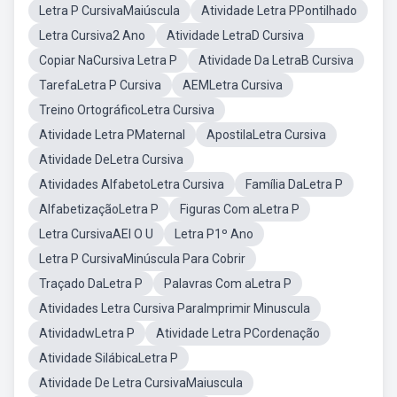
Letra P CursivaMaiúscula
Atividade Letra PPontilhado
Letra Cursiva2 Ano
Atividade LetraD Cursiva
Copiar NaCursiva Letra P
Atividade Da LetraB Cursiva
TarefaLetra P Cursiva
AEMLetra Cursiva
Treino OrtográficoLetra Cursiva
Atividade Letra PMaternal
ApostilaLetra Cursiva
Atividade DeLetra Cursiva
Atividades AlfabetoLetra Cursiva
Família DaLetra P
AlfabetizaçãoLetra P
Figuras Com aLetra P
Letra CursivaAEI O U
Letra P1º Ano
Letra P CursivaMinúscula Para Cobrir
Traçado DaLetra P
Palavras Com aLetra P
Atividades Letra Cursiva ParaImprimir Minuscula
AtividadwLetra P
Atividade Letra PCordenação
Atividade SilábicaLetra P
Atividade De Letra CursivaMaiuscula