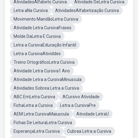
AtividadesAlfabeto Cursiva
Atividade DeLetra Cursiva
Letra aNa Cursiva
AtividadesAlfabetização Cursiva
Movimento MandãoLetra Cursiva
Atividade Letra CursivaFrases
Molde DaLetra E Cursiva
Letra a CursivaEducação Infantil
Letra a CursivaAtividdes
Treino OrtográficoLetra Cursiva
Atividade Letra Cursiva1 Ano
Atividade Letra a CursivaMinuscula
Atividades Sobrea Letra a Cursiva
ABC EmLetra Cursiva
ACursivo Atividade
FichaLetra a Cursiva
Letra a CursivaPre
AEM Letra CursivaMaiuscula
Atividade LetraU
Fichas De LeituraLetra Cursiva
EsperançaLetra Cursiva
Cubraa Letra a Cursiva