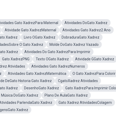
ividades Gato XadrezPara Maternal
Atividades DoGato Xadrez
Atividade Gato XadrezMaternal
Atividades Gato Xadrez2 Ano
ato Xadrez
Livro OGato Xadrez
DobraduraGato Xadrez
idadesSobre O Gato Xadrez
Molde DoGato Xadrez Vazado
ato Xadrez
Atividades Do Gato XadrezPara Imprimir
Gato XadrezPNG
Texto OGato Xadrez
Atividade GGato Xadrez
rez Atividades
Atividades Gato XadrezNumeros
z
Atividades Gato XadrezMatemática
O Gato XadrezPara Colorir
de DeGato Historia Gato Xadrez
CgatoXadrez Atividades
Gato Xadrez
DesenhoGato Xadrez
Gato XadrezPara Imprimir Colo
Música DoGato Xadrez
Plano De AulaGato Xadrez
Atividades ParlendaGato Xadrez
Gato Xadrez AtividadesColagem
gensGato Xadrez