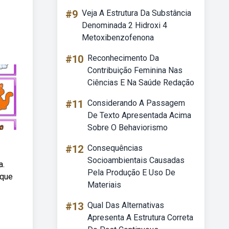
#9
Veja A Estrutura Da Substância
Denominada 2 Hidroxi 4
Metoxibenzofenona
#10
Reconhecimento Da
Contribuição Feminina Nas
Ciências E Na Saúde Redação
#11
Considerando A Passagem
De Texto Apresentada Acima
Sobre O Behaviorismo
#12
Consequências
Socioambientais Causadas
a.
Pela Produção E Uso De
ique
Materiais
#13
Qual Das Alternativas
Apresenta A Estrutura Correta