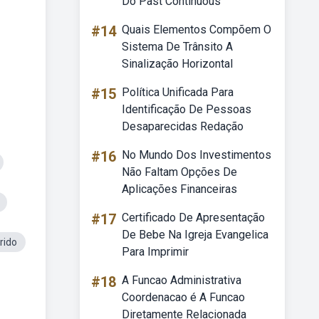
Do Past Continuous
#14
Quais Elementos Compõem O
Sistema De Trânsito A
Sinalização Horizontal
#15
Política Unificada Para
Identificação De Pessoas
Desaparecidas Redação
#16
No Mundo Dos Investimentos
Não Faltam Opções De
Aplicações Financeiras
#17
Certificado De Apresentação
De Bebe Na Igreja Evangelica
rido
Para Imprimir
#18
A Funcao Administrativa
Coordenacao é A Funcao
Diretamente Relacionada