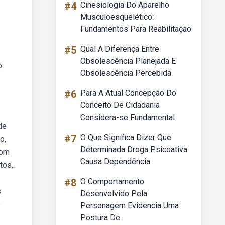
#4
Cinesiologia Do Aparelho
Musculoesquelético:
Fundamentos Para Reabilitação
#5
Qual A Diferença Entre
Obsolescência Planejada E
o
Obsolescência Percebida
#6
Para A Atual Concepção Do
Conceito De Cidadania
Considera-se Fundamental
de
#7
O Que Significa Dizer Que
o,
Determinada Droga Psicoativa
com
Causa Dependência
tos,.
#8
O Comportamento
s
Desenvolvido Pela
o
Personagem Evidencia Uma
Postura De...