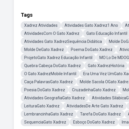
Tags
Xadrez Atividades
Atividades Gato Xadrez1 Ano
At
AtividadesCom O Gato Xadrez
Gato Educação Infantil
Atividades Gato XadrezSequência Didática
Molde DoG
Molde DeGato Xadrez
Poema DoGato Xadrez
Ativ
ProjetoGato Xadrez Educação Infantil
MO Lo De MDOG
Quebra Cabeça DoGato Xadrez
Gato XadrezHistória
O Gato XadrezMobile Infantil
Era Uma Vez UmGato Xad
Caça PalavrasGato Xadrez
Molde Sacola OGato Xadre
Poesia DoGato Xadrez
CruzadinhaGato Xadrez
Mol
Atividades GeografiaGato Xadrez
Atividades Silabica
LeituraGato Xadrez
AtividadesDe Arte Gato Xadrez
LembrancinhaGato Xadrez
Tarefa DoGato Xadrez
SequenciaGato Xadrez
Esboço DoGato Xadrez
Ima