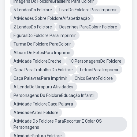
Imagens Do FolcloreBrasileiro Para Colorir
5 LendasDo Folclore
LivroDo Folclore Para Imprimir
Atividades Sobre FolcloreAlfabetização
2 LendasDo Folclore
Desenhos ParaColorir Folclore
FigurasDo Folclore Para Imprimir
Turma Do Folclore ParaColorir
Album De FotosPara Imprimir
Atividade FolcloreCreche
10 PersonagensDo Folclore
Capa ParaTrabalho Do Folclore
LetrasPara Imprimir
Caça PalavrasPara Imprimir
Chico BentoFolclore
A LendaDo Uirapuru Atividades
Personagens Do FolcloreEducação Infantil
Atividade FolcloreCaça Palavra
AtividadeArtes Folclore
Atividade Do Folclore ParaRecortar E Colar OS
Personagens
AtividadePintura Folclore