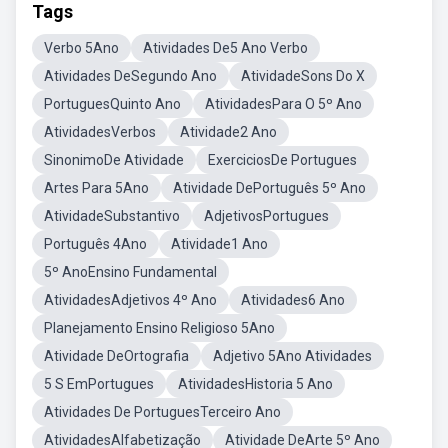
Tags
Verbo 5Ano
Atividades De5 Ano Verbo
Atividades DeSegundo Ano
AtividadeSons Do X
PortuguesQuinto Ano
AtividadesPara O 5º Ano
AtividadesVerbos
Atividade2 Ano
SinonimoDe Atividade
ExerciciosDe Portugues
Artes Para 5Ano
Atividade DePortuguês 5º Ano
AtividadeSubstantivo
AdjetivosPortugues
Português 4Ano
Atividade1 Ano
5º AnoEnsino Fundamental
AtividadesAdjetivos 4º Ano
Atividades6 Ano
Planejamento Ensino Religioso 5Ano
Atividade DeOrtografia
Adjetivo 5Ano Atividades
5 S EmPortugues
AtividadesHistoria 5 Ano
Atividades De PortuguesTerceiro Ano
AtividadesAlfabetização
Atividade DeArte 5º Ano