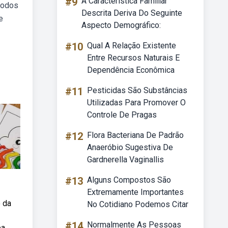
#9
A Característica Familiar
 todos
Descrita Deriva Do Seguinte
e
Aspecto Demográfico:
#10
Qual A Relação Existente
Entre Recursos Naturais E
Dependência Econômica
#11
Pesticidas São Substâncias
Utilizadas Para Promover O
Controle De Pragas
#12
Flora Bacteriana De Padrão
Anaeróbio Sugestiva De
Gardnerella Vaginallis
#13
Alguns Compostos São
Extremamente Importantes
o da
No Cotidiano Podemos Citar
#14
Normalmente As Pessoas
ba