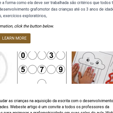
 e a forma como ela deve ser trabalhada são critérios que todos
desenvolvimento grafomotor das crianças até os 3 anos de idad
 exercícios exploratórios,.
mation, click the button below.
LEARN MORE
judar as crianças na aquisição da escrita com o desenvolviment
ades. Webeste artigo é um convite a todos os professores da
es para aprimorar a grafomotricidade em suas salas de aula. We