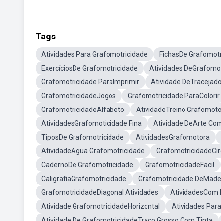
Tags
Atividades Para Grafomotricidade
FichasDe Grafomotr
ExercíciosDe Grafomotricidade
Atividades DeGrafomo
Grafomotricidade ParaImprimir
Atividade DeTracejado
GrafomotricidadeJogos
Grafomotricidade ParaColorir
GrafomotricidadeAlfabeto
AtividadeTreino Grafomoto
AtividadesGrafomoticidade Fina
Atividade DeArte Co
TiposDe Grafomotricidade
AtividadesGrafomotora
AtividadeAgua Grafomotricidade
GrafomotricidadeCir
CadernoDe Grafomotricidade
GrafomotricidadeFacil
CaligrafiaGrafomotricidade
Grafomotricidade DeMade
GrafomotricidadeDiagonal Atividades
AtividadesCom
Atividade GrafomotricidadeHorizontal
Atividades Para
Atividade De GrafomotricidadeTraço Grosso Com Tinta