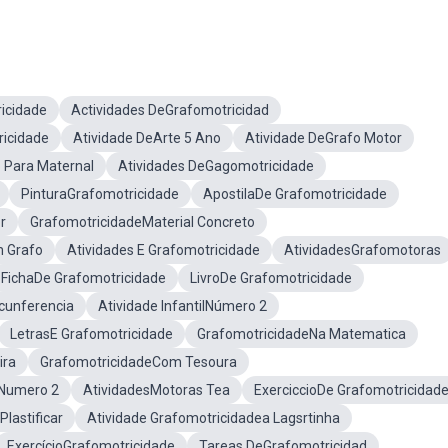
icidade
Actividades DeGrafomotricidad
ricidade
Atividade DeArte 5 Ano
Atividade DeGrafo Motor
 Para Maternal
Atividades DeGagomotricidade
PinturaGrafomotricidade
ApostilaDe Grafomotricidade
r
GrafomotricidadeMaterial Concreto
m Grafo
Atividades E Grafomotricidade
AtividadesGrafomotoras
FichaDe Grafomotricidade
LivroDe Grafomotricidade
cunferencia
Atividade InfantilNúmero 2
LetrasE Grafomotricidade
GrafomotricidadeNa Matematica
ira
GrafomotricidadeCom Tesoura
 Numero 2
AtividadesMotoras Tea
ExerciccioDe Grafomotricidad
Plastificar
Atividade Grafomotricidadea Lagsrtinha
ExercícioGrafomotricidade
Tareas DeGrafomotricidad