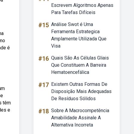
Escrevem Algoritmos Apenas
Para Tarefas Difíceis
#15
Análise Swot é Uma
Ferramenta Estrategica
ma
Amplamente Utilizada Que
omo
Visa
ade é
#16
Quais São As Células Gliais
Que Constituem A Barreira
Hematoencefálica
#17
Existem Outras Formas De
 um
Disposição Mais Adequadas
ue
De Resíduos Sólidos
s têm
des e
#18
Sobre A Macrocompetência
Amabilidade Assinale A
Alternativa Incorreta