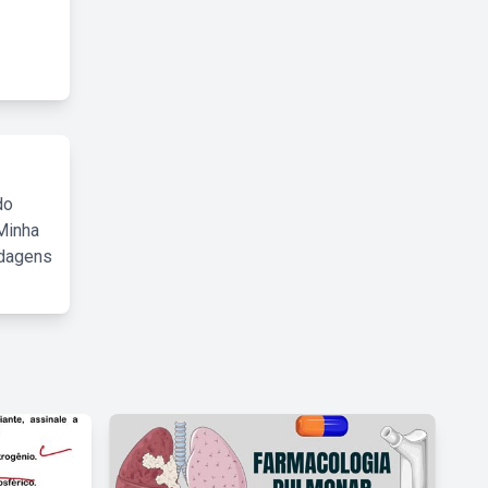
do
Minha
rdagens