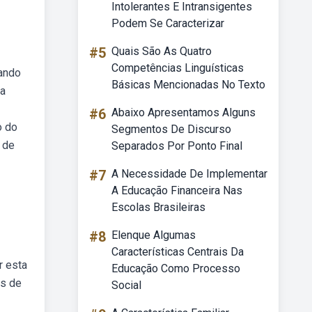
Intolerantes E Intransigentes
Podem Se Caracterizar
#5
Quais São As Quatro
Competências Linguísticas
rando
Básicas Mencionadas No Texto
ma
#6
Abaixo Apresentamos Alguns
o do
Segmentos De Discurso
s de
Separados Por Ponto Final
#7
A Necessidade De Implementar
A Educação Financeira Nas
Escolas Brasileiras
#8
Elenque Algumas
Características Centrais Da
r esta
Educação Como Processo
es de
Social