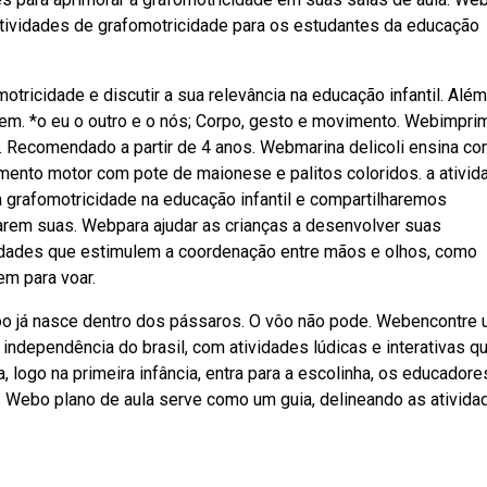
atividades de grafomotricidade para os estudantes da educação
tricidade e discutir a sua relevância na educação infantil. Além
em. *o eu o outro e o nós; Corpo, gesto e movimento. Webimpri
l. Recomendado a partir de 4 anos. Webmarina delicoli ensina c
ejamento motor com pote de maionese e palitos coloridos. a ativid
a grafomotricidade na educação infantil e compartilharemos
orarem suas. Webpara ajudar as crianças a desenvolver suas
vidades que estimulem a coordenação entre mãos e olhos, como
m para voar.
vôo já nasce dentro dos pássaros. O vôo não pode. Webencontre
 independência do brasil, com atividades lúdicas e interativas q
ogo na primeira infância, entra para a escolinha, os educadore
r. Webo plano de aula serve como um guia, delineando as ativida